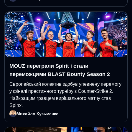
MOUZ переграли Spirit і стали
переможцями BLAST Bounty Season 2
Європейський колектив здобув упевнену перемогу
у фіналі престижного турніру з Counter-Strike 2.
Найкращим гравцем вирішального матчу став
Spinx.
Михайло Кузьменко