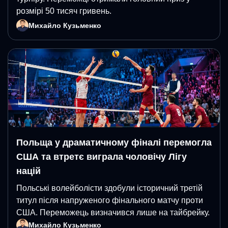
розмірі 50 тисяч гривень.
Михайло Кузьменко
Польща у драматичному фіналі перемогла
США та втретє виграла чоловічу Лігу
націй
Польські волейболісти здобули історичний третій
титул після напруженого фінального матчу проти
США. Переможець визначився лише на тайбрейку.
Михайло Кузьменко