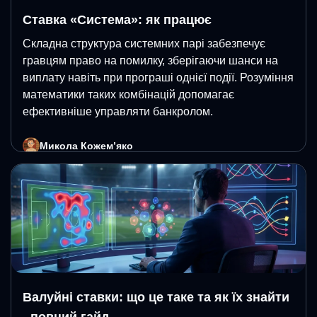
Ставка «Система»: як працює
Складна структура системних парі забезпечує
гравцям право на помилку, зберігаючи шанси на
виплату навіть при програші однієї події. Розуміння
математики таких комбінацій допомагає
ефективніше управляти банкролом.
Микола Кожемʼяко
Валуйні ставки: що це таке та як їх знайти