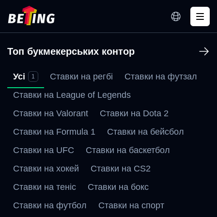
Топ букмекерських контор
Усі
Ставки на регбі
Ставки на футзал
1
Ставки на League of Legends
Ставки на Valorant
Ставки на Dota 2
Ставки на Formula 1
Ставки на бейсбол
Ставки на UFC
Ставки на баскетбол
Ставки на хокей
Ставки на CS2
Ставки на теніс
Ставки на бокс
Cтавки на футбол
Ставки на спорт