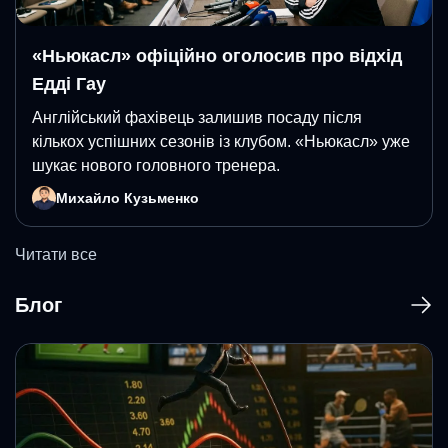
«Ньюкасл» офіційно оголосив про відхід
Едді Гау
Англійський фахівець залишив посаду після
кількох успішних сезонів із клубом. «Ньюкасл» уже
шукає нового головного тренера.
Михайло Кузьменко
Читати все
Блог