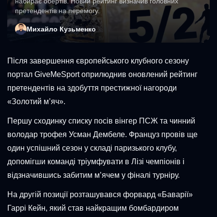
набирає обертів. Новий рейтинг визначив головних
претендентів на перемогу.
Михайло Кузьменко
Після завершення європейського клубного сезону
портал GiveMeSport оприлюднив оновлений рейтинг
претендентів на здобуття престижної нагороди
«Золотий м’яч».
Першу сходинку списку посів вінгер ПСЖ та чинний
володар трофея Усман Дембеле. Француз провів ще
один успішний сезон у складі паризького клубу,
допомігши команді тріумфувати в Лізі чемпіонів і
відзначившись забитим м’ячем у фіналі турніру.
На другій позиції розташувався форвард «Баварії»
Гаррі Кейн, який став найкращим бомбардиром