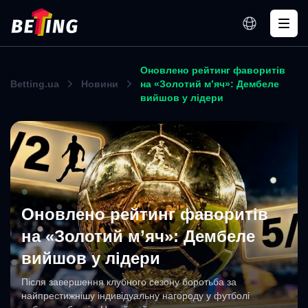
Оновлено рейтинг фаворитів
Betting.ua
Новини
на «Золотий м’яч»: Дембеле
вийшов у лідери
Оновлено рейтинг фаворитів
на «Золотий м’яч»: Дембеле
вийшов у лідери
Після завершення клубного сезону боротьба за
найпрестижнішу індивідуальну нагороду у футболі