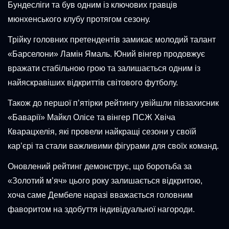
Бундесліги та був одним із ключових гравців
мюнхенського клубу протягом сезону.
Трійку головних претендентів замикає молодий талант
«Барселони» Ламін Ямаль. Юний вінгер продовжує
вражати стабільною грою та залишається одним із
найяскравіших відкриттів світового футболу.
Також до першої п’ятірки рейтингу увійшли півзахисник
«Баварії» Майкл Олісе та вінгер ПСЖ Хвіча
Кварацхелія, які провели найкращі сезони у своїй
кар’єрі та стали важливими фігурами для своїх команд.
Оновлений рейтинг демонструє, що боротьба за
«Золотий м’яч» цього року залишається відкритою,
хоча саме Дембеле наразі вважається головним
фаворитом на здобуття індивідуальної нагороди.