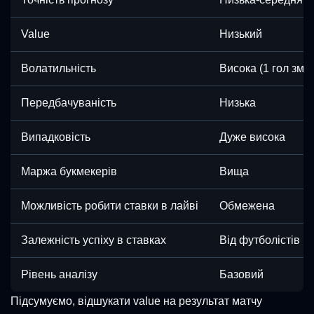
Value
Низький
Волатильність
Висока (1 гол змі
Передбачуваність
Низька
Випадковість
Дуже висока
Маржа букмекерів
Вища
Можливість робити ставки в лайві
Обмежена
Залежність успіху в ставках
Від футболістів
Рівень аналізу
Базовий
Підсумуємо, відшукати value на результат матчу