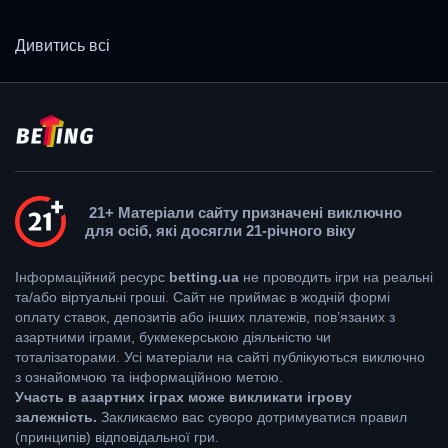
Дивитись всі
21+ Матеріали сайту призначені виключно
для осіб, які досягли 21-річного віку
Інформаційний ресурс
betting.ua
не проводить ігри на реальні
та/або віртуальні гроші. Сайт не приймає в жодній формі
оплату ставок, депозитів або інших платежів, пов’язаних з
азартними іграми, букмекерською діяльністю чи
тоталізаторами. Усі матеріали на сайті публікуються виключно
з ознайомчою та інформаційною метою.
Участь в азартних іграх може викликати ігрову
залежність.
Закликаємо вас суворо дотримуватися правил
(принципів) відповідальної гри.