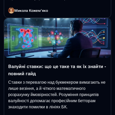
Микола Кожемʼяко
Валуйні ставки: що це таке та як їх знайти -
повний гайд
Ставки з перевагою над букмекером вимагають не
лише везіння, а й чіткого математичного
розрахунку ймовірностей. Розуміння принципів
валуйності допомагає професійним бетторам
знаходити помилки в лініях БК.