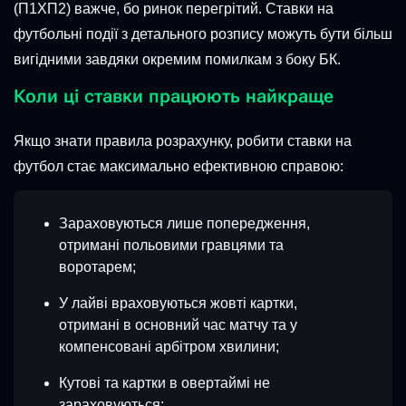
(П1ХП2) важче, бо ринок перегрітий. Ставки на
футбольні події з детального розпису можуть бути більш
вигідними завдяки окремим помилкам з боку БК.
Коли ці ставки працюють найкраще
Якщо знати правила розрахунку, робити ставки на
футбол стає максимально ефективною справою:
Зараховуються лише попередження,
отримані польовими гравцями та
воротарем;
У лайві враховуються жовті картки,
отримані в основний час матчу та у
компенсовані арбітром хвилини;
Кутові та картки в овертаймі не
зараховуються;