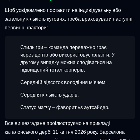
Щоб усвідомлено поставити на індивідуальну або
загальну кількість кутових, треба враховувати наступні
первинні фактори:
Стиль гри – команда переважно грає
через центр або використовує фланги. У
другому випадку можна сподіватися на
підвищений тотал корнерів.
Середній відсоток володіння м’ячем.
Середня кількість ударів.
Статус матчу – фаворит vs аутсайдер.
Все вищезгадане проілюструємо на прикладі
каталонського дербі 11 квітня 2026 року. Барселона