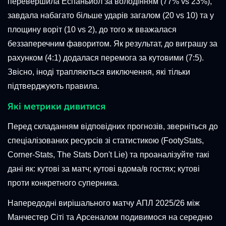
перевершила Еспаньйол за володінням (77% vs 23%),
завдала набагато більше ударів загалом (20 vs 10) та у
площину воріт (10 vs 2), до того ж вважалася
беззаперечним фаворитом. Як результат, до виграшу за
рахунком (4:1) додалася перемога за кутовими (7:5).
Звісно, іноді трапляються виключення, які тільки
підтверджують правила.
Які метрики дивитися
Перед складанням відповідних прогнозів, зверніться до
спеціалізованих ресурсів зі статистикою (FootyStats,
Corner-Stats, The Stats Don't Lie) та проаналізуйте такі
дані як: кутові за матч; кутові вдома/в гостях; кутові
проти конкретного суперника.
Напередодні вирішального матчу АПЛ 2025/26 між
Манчестер Сіті та Арсеналом подивимося на середню