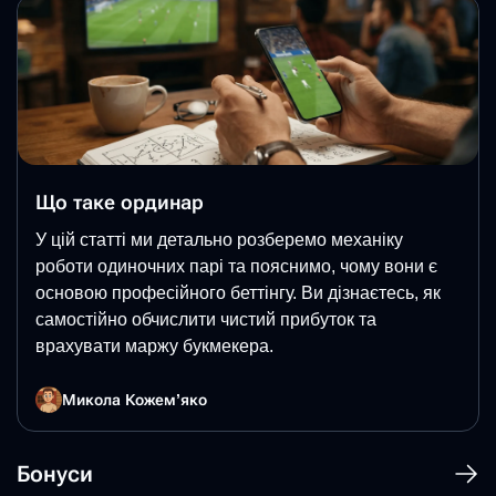
Що таке ординар
У цій статті ми детально розберемо механіку
роботи одиночних парі та пояснимо, чому вони є
основою професійного беттінгу. Ви дізнаєтесь, як
самостійно обчислити чистий прибуток та
врахувати маржу букмекера.
Микола Кожемʼяко
Бонуси