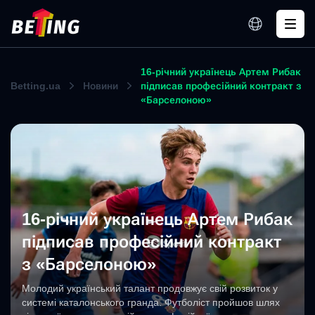
16-річний українець Артем Рибак
Betting.ua
Новини
підписав професійний контракт з
«Барселоною»
16-річний українець Артем Рибак
підписав професійний контракт
з «Барселоною»
Молодий український талант продовжує свій розвиток у
системі каталонського гранда. Футболіст пройшов шлях