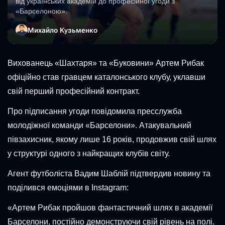
від українських академій до професійної угоди з
«Барселоною».
Михайло Кузьменко
Вихованець «Шахтаря» та «Буковини» Артем Рибак
офіційно став гравцем каталонського клубу, уклавши
свій перший професійний контракт.
Про підписання угоди повідомила пресслужба
молодіжної команди «Барселони». Атакувальний
півзахисник, якому лише 16 років, продовжив свій шлях
у структурі одного з найкращих клубів світу.
Агент футболіста Вадим Шаблій підтвердив новину та
поділився емоціями в Instagram:
«Артем Рибак пройшов фантастичний шлях в академії
Барселони, постійно демонструючи свій рівень на полі.