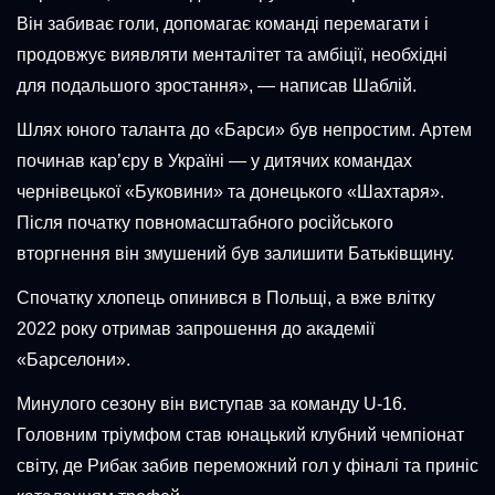
Він забиває голи, допомагає команді перемагати і
продовжує виявляти менталітет та амбіції, необхідні
для подальшого зростання», — написав Шаблій.
Шлях юного таланта до «Барси» був непростим. Артем
починав кар’єру в Україні — у дитячих командах
чернівецької «Буковини» та донецького «Шахтаря».
Після початку повномасштабного російського
вторгнення він змушений був залишити Батьківщину.
Спочатку хлопець опинився в Польщі, а вже влітку
2022 року отримав запрошення до академії
«Барселони».
Минулого сезону він виступав за команду U-16.
Головним тріумфом став юнацький клубний чемпіонат
світу, де Рибак забив переможний гол у фіналі та приніс