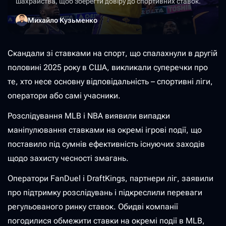
шахрайства, щоб зберегти довіру до спортивних ставок.
Михайло Кузьменко
Скандали зі ставками на спорт, що спалахнули в другій
половині 2025 року в США, викликали суперечки про
те, хто несе основну відповідальність – спортивні ліги,
оператори або самі учасники.
Розслідування MLB і NBA виявили випадки
маніпулювання ставками на окремі ігрові події, що
поставило під сумнів ефективність існуючих заходів
щодо захисту чесності змагань.
Оператори FanDuel і DraftKings, партнери ліг, заявили
про підтримку розслідувань і підкреслили переваги
регульованого ринку ставок. Обидві компанії
погодилися обмежити ставки на окремі події в MLB,