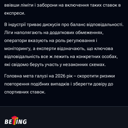
ввівши ліміти і заборони на включення таких ставок в
експреси.
В індустрії триває дискусія про баланс відповідальності.
Ліги наполягають на додаткових обмеженнях,
оператори вказують на роль регулювання і
моніторингу, а експерти відзначають, що ключова
відповідальність все ж лежить на конкретних особах,
які свідомо беруть участь у незаконних схемах.
Головна мета галузі на 2026 рік – скоротити ризики
повторення подібних випадків і зберегти довіру до
спортивних ставок.