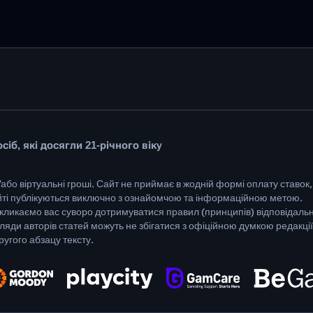
іб, які досягли 21-річного віку
/або віртуальні гроші. Сайт не приймає в жодній формі оплату ставок,
айті публікуються виключно з ознайомчою та інформаційною метою.
кликаємо вас суворо дотримуватися правил (принципів) відповідальн
гляди авторів статей можуть не збігатися з офіційною думкою редакці
угого абзацу тексту.