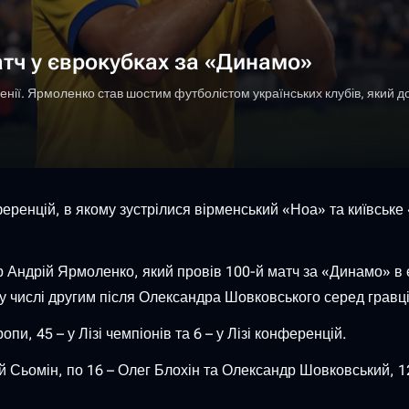
атч у єврокубках за «Динамо»
менії. Ярмоленко став шостим футболістом українських клубів, який д
ференцій, в якому зустрілися вірменський «Ноа» та київське
нгер Андрій Ярмоленко, який провів 100-й матч за «Динамо» 
му числі другим після Олександра Шовковського серед гравці
пи, 45 – у Лізі чемпіонів та 6 – у Лізі конференцій.
й Сьомін, по 16 – Олег Блохін та Олександр Шовковський, 1