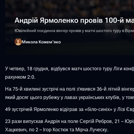
Андрій Ярмоленко провів 100-й м
Ювілейний поєдинок вінгер провів у матчі шостого туру в Вір
Микола Кожемʼяко
У четвер, 18 грудня, відбувся матч шостого туру Ліги кон
рахунком 2:0.
На 75-й хвилині зустрічі на полі з'явився 36-й літній ві
який досяг цього рубежу у лавах українських клубів, у то
49 зустрічей Ярмоленко відіграв за «біло-синіх» у Лізі Євро
23 рази випускав Андрія на поле Сергій Ребров, 21 – Юрі
Хацкевич, по 2 – Ігор Костюк та Мірча Луческу.