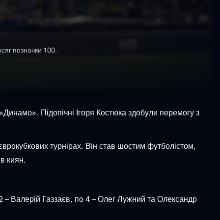
осяг позначки 100.
 «Динамо». Підопічні Ігоря Костюка здобули перемогу з
в єврокубкових турнірах. Він став шостим футболістом,
в киян.
2 – Валерій Газзаєв, по 4 – Олег Лужний та Олександр