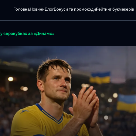
Головна
Новини
Блог
Бонуси та промокоди
Pейтинг букмекерів
 у єврокубках за «Динамо»