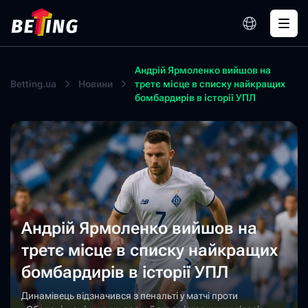
Андрій Ярмоленко вийшов на
Betting.ua
Новини
третє місце в списку найкращих
бомбардирів в історії УПЛ
Андрій Ярмоленко вийшов на
третє місце в списку найкращих
бомбардирів в історії УПЛ
Динамівець відзначився з пенальті у матчі проти