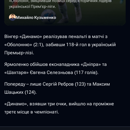
«Оболоні», зміцнивши позиції серед історичних лідерів
української Прем’єр-ліги.
Михайло Кузьменко
Вінгер «Динамо» реалізував пенальті в матчі з
«Оболонню» (2:1), забивши 118-й гол в українській
Премьєр-лізі.
Ярмоленко обійшов екснападника «Дніпра» та
«Шахтаря» Євгена Селезньова (117 голів).
Попереду – лише Сергій Ребров (123) та Максим
Шацьких (124).
«Динамо», взявши три очки, вийшло на проміжне
третє місце в чемпіонаті.