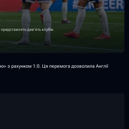
 представлять дев’ять клубів.
о» з рахунком 1:0. Ця перемога дозволила Англії