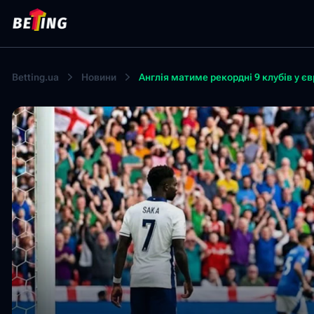
Betting.ua
Новини
Англія матиме рекордні 9 клубів у є