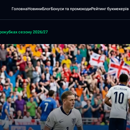
Головна
Новини
Блог
Бонуси та промокоди
Pейтинг букмекерів
врокубках сезону 2026/27