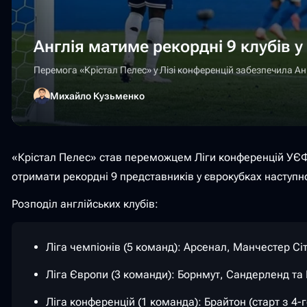
Англія матиме рекордні 9 клубів у
Перемога «Крістал Пелес» у Лізі конференцій забезпечила Англі
Михайло Кузьменко
«Крістал Пелес» став переможцем Ліги конференцій УЄФА
отримати рекордні 9 представників у єврокубках наступн
Розподіл англійських клубів:
Ліга чемпіонів (5 команд): Арсенал, Манчестер Сі
Ліга Європи (3 команди): Борнмут, Сандерленд та
Ліга конференцій (1 команда): Брайтон (старт з 4-г