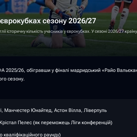
 єврокубках сезону 2026/27
ї історичну кількість учасників у єврокубках. У сезоні 2026/27 країну
 2025/26, обігравши у фіналі мадридський «Райо Вальєкан
ого сезону.
ті, Манчестер Юнайтед, Астон Вілла, Ліверпуль
 Крістал Пелес (як переможець Ліги конференцій)
о кваліфікаційного раунду)