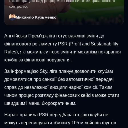
також працює над реформою всієї системи фінансового
контролю.
Михайло Кузьменко
Англійська Прем'єр-ліга готує важливі зміни до
фінансового регламенту PSR (Profit and Sustainability
Rules), які можуть суттєво змінити механізм покарання
клубів за фінансові порушення.
За інформацією Sky, ліга планує дозволити клубам
домовлятися про санкції без автоматичної передачі
справ до незалежної дисциплінарної комісії. Таким
чином процес розгляду фінансових кейсів може стати
швидшим і менш бюрократичним.
Наразі правила PSR передбачають, що клуби не
можуть перевищувати збитки у 105 мільйонів фунтів