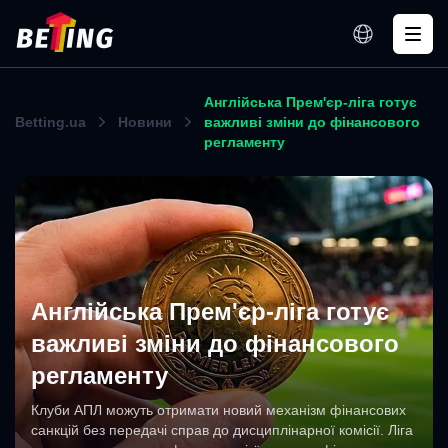
Англійська Прем'єр-ліга готує
Betting.ua
Новини
важливі зміни до фінансового
регламенту
Англійська Прем'єр-ліга готує
важливі зміни до фінансового
регламенту
Клуби АПЛ можуть отримати новий механізм фінансових
санкцій без передачі справ до дисциплінарної комісії. Ліга