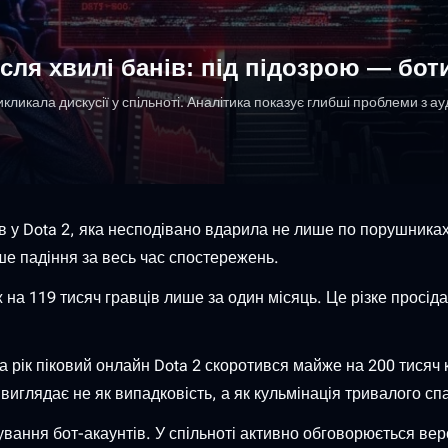
ісля хвилі банів: під підозрою — бот
кликала дискусії у спільноті. Аналітика показує глибші проблеми з ау
 у Dota 2, яка несподівано вдарила не лише по порушниках, 
е падіння за весь час спостережень.
 на 119 тисяч гравців лише за один місяць. Це різке просі
 рік піковий онлайн Dota 2 скоротився майже на 200 тисяч к
 виглядає не як випадковість, а як кульмінація тривалого спа
вання бот-акаунтів. У спільноті активно обговорюється вер