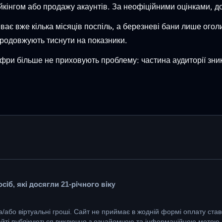
йкінгом або продажу акаунтів. За неофіційними оцінками, до
ває вже кілька місяців поспіль, а березневі бани лише огол
продовжують тиснути на показники.
цифри більше не приховують проблему: частина аудиторії зни
іб, які досягли 21-річного віку
а/або віртуальні гроші. Сайт не приймає в жодній формі оплату ставо
сайті публікуються виключно з ознайомчою та інформаційною метою.