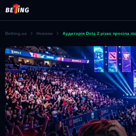
Betting.ua
Новини
Аудиторія Dota 2 різко просіла пі