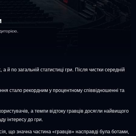
и
диторією.
а й по загальній статистиці гри. Після чистки середній
дання стало рекордним у процентному співвідношенні та
ористувачів, а темпи відтоку гравців досягли найвищого
ду інтересу до гри.
сія, що значна частина «гравців» насправді була ботами,