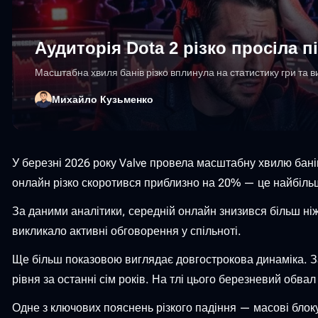
Аудиторія Dota 2 різко просіла п
Масштабна хвиля банів різко вплинула на статистику гри та ви
Михайло Кузьменко
У березні 2026 року Valve провела масштабну хвилю банів
онлайн різко скоротився приблизно на 20% — це найбільш
За даними аналітики, середній онлайн знизився більш ніж
викликало активні обговорення у спільноті.
Ще більш показовою виглядає довгострокова динаміка. За
рівня за останні сім років. На тлі цього березневий обвал
Одне з ключових пояснень різкого падіння — масові блоку