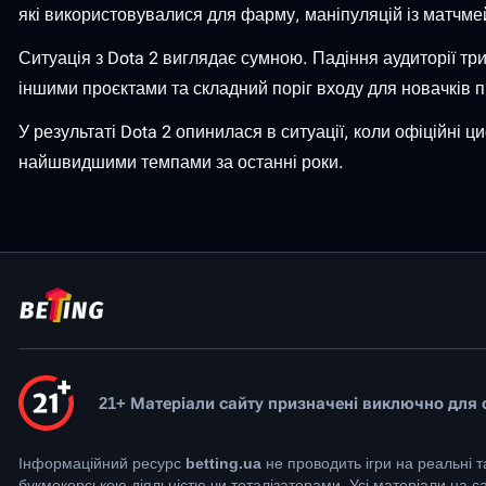
які використовувалися для фарму, маніпуляцій із матчме
Ситуація з Dota 2 виглядає сумною. Падіння аудиторії три
іншими проєктами та складний поріг входу для новачків 
У результаті Dota 2 опинилася в ситуації, коли офіційні 
найшвидшими темпами за останні роки.
21+ Матеріали сайту призначені виключно для ос
Інформаційний ресурс
betting.ua
не проводить ігри на реальні т
букмекерською діяльністю чи тоталізаторами. Усі матеріали на 