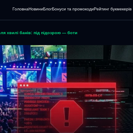
Головна
Новини
Блог
Бонуси та промокоди
Pейтинг букмекерів
сля хвилі банів: під підозрою — боти