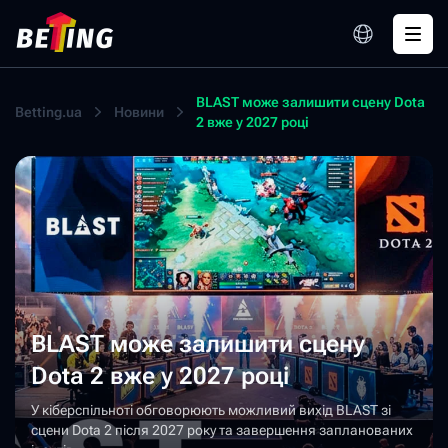
BLAST може залишити сцену Dota
Betting.ua
Новини
2 вже у 2027 році
BLAST може залишити сцену
Dota 2 вже у 2027 році
У кіберспільноті обговорюють можливий вихід BLAST зі
сцени Dota 2 після 2027 року та завершення запланованих