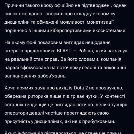
Причини такого кроку офіційно не підтверджені, однак
ринок вже давно говорить про складну економіку
дисципліни та обмежені можливості монетизації
порівняно з іншими кіберспортивними екосистемами.
На цьому фоні показовим виглядає нещодавнє
інтерв’ю представника BLAST — Робіна, який натякнув
на реальний стан справ. За його словами, компанія
наразі сфокусована на поточному сезоні та виконанні
запланованих зобов’язань.
Хоча прямих заяв про вихід із Dota 2 не прозвучало,
обережна риторика лише підігріває чутки. У контексті
останніх тенденцій це виглядає логічно: великі турнірні
оператори дедалі частіше переглядають свою
присутність у дисциплінах, які не є прибутковими.
Якщо інформація підтвердиться, це стане ще одним