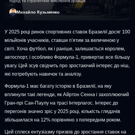
підхід та стратегічне мислення гравців.
Михайло Кузьменко
У 2025 році ринок спортивних ставок Бразилії досяг 100
мільйонів учасників, ставши п'ятим за величиною у
світі. Хоча футбол, як і раніше, залишається королем,
автоспорт, і особливо Формула-1, привертає все більшу
увагу. Цей зсув свідчить про зростаючий інтерес до ніш,
які потребують навичок та аналізу.
Формула-1 має багату історію в Бразилії, на яку
вплинули такі легенди, як Айртон Сенна і захоплюючий
Гран-прі Сан-Паулу на трасі Інтерлагос. Інтерес до
перегонів значно зріс у 2025 році, кількість глядачів
збільшилася на 12% порівняно з попереднім роком.
Цей сплеск ентузіазму призвів до зростання ставок на