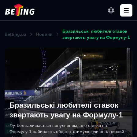
Бразильські любителі ставок
Betting.ua
Новини
звертають увагу на Формулу-1
Бразильські любителі ставок
звертають увагу на Формулу-1
Футбол залишається популярним, але ставки на
Формулу-1 набирають обертів, стимулюючи аналітичний