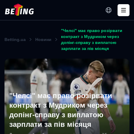
"Челсі" має право розірвати
контракт з Мудриком через
Betting.ua
Новини
допінг-справу з виплатою
зарплати за пів місяця
"Челсі" має право розірвати
контракт з Мудриком через
допінг-справу з виплатою
зарплати за пів місяця