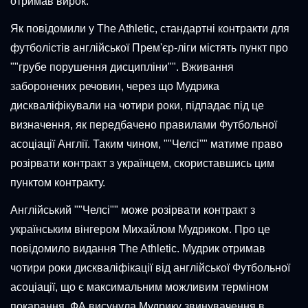
отримав вирок.
Як повідомили у The Athletic, стандартні контракти для
футболістів англійської Прем'єр-ліги містять пункт про
""грубе порушення дисципліни"". Вживання
заборонених речовин, через що Мудрика
дискваліфікували на чотири роки, підпадає під це
визначення, як передбачено правилами Футбольної
асоціації Англії. Таким чином, ""Челсі"" матиме право
розірвати контракт з українцем, скориставшись цим
пунктом контракту.
Англійський ""Челсі"" може розірвати контракт з
українським вінгером Михайлом Мудриком. Про це
повідомило видання The Athletic. Мудрик отримав
чотири роки дискваліфікації від англійської Футбольної
асоціації, що є максимальним можливим терміном
покарання. ФА висунула Мудрику звинувачення в