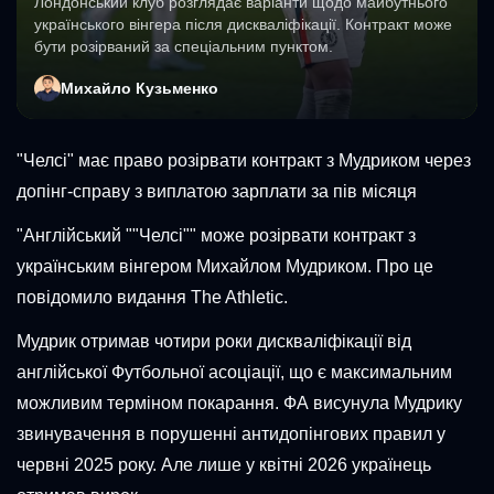
Лондонський клуб розглядає варіанти щодо майбутнього
українського вінгера після дискваліфікації. Контракт може
бути розірваний за спеціальним пунктом.
Михайло Кузьменко
"Челсі" має право розірвати контракт з Мудриком через
допінг-справу з виплатою зарплати за пів місяця
"Англійський ""Челсі"" може розірвати контракт з
українським вінгером Михайлом Мудриком. Про це
повідомило видання The Athletic.
Мудрик отримав чотири роки дискваліфікації від
англійської Футбольної асоціації, що є максимальним
можливим терміном покарання. ФА висунула Мудрику
звинувачення в порушенні антидопінгових правил у
червні 2025 року. Але лише у квітні 2026 українець