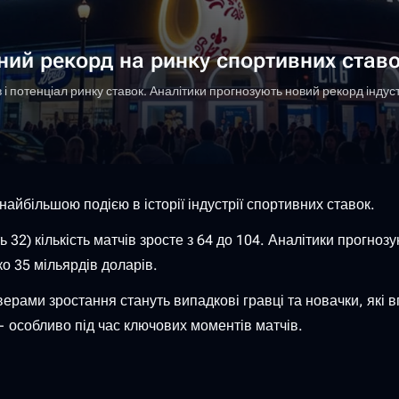
ний рекорд на ринку спортивних став
 і потенціал ринку ставок. Аналітики прогнозують новий рекорд індуст
найбільшою подією в історії індустрії спортивних ставок.
2) кількість матчів зросте з 64 до 104. Аналітики прогнозу
ко 35 мільярдів доларів.
ами зростання стануть випадкові гравці та новачки, які в
— особливо під час ключових моментів матчів.