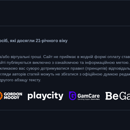
іб, які досягли 21-річного віку
а/або віртуальні гроші. Сайт не приймає в жодній формі оплату ставо
сайті публікуються виключно з ознайомчою та інформаційною метою.
кликаємо вас суворо дотримуватися правил (принципів) відповідаль
огляди авторів статей можуть не збігатися з офіційною думкою реда
ругого абзацу тексту.