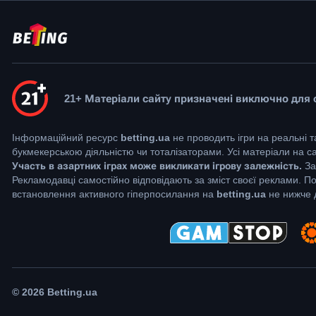
21+ Матеріали сайту призначені виключно для ос
Інформаційний ресурс
betting.ua
не проводить ігри на реальні т
букмекерською діяльністю чи тоталізаторами. Усі матеріали на 
Участь в азартних іграх може викликати ігрову залежність.
За
Рекламодавці самостійно відповідають за зміст своєї реклами. П
встановлення активного гіперпосилання на
betting.ua
не нижче д
© 2026 Betting.ua