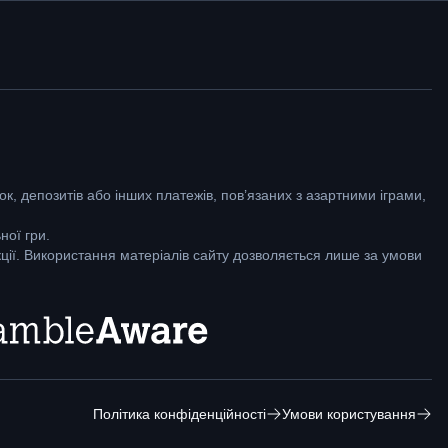
к, депозитів або інших платежів, пов’язаних з азартними іграми,
ної гри.
кції. Використання матеріалів сайту дозволяється лише за умови
Політика конфіденційності
Умови користування