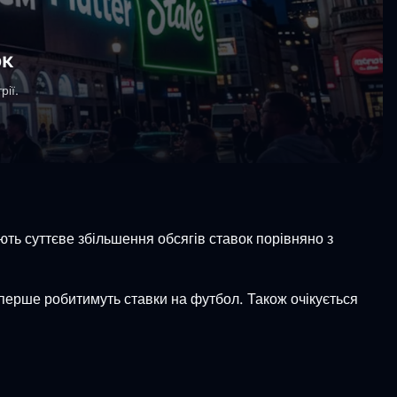
ок
рії.
ють суттєве збільшення обсягів ставок порівняно з
перше робитимуть ставки на футбол. Також очікується