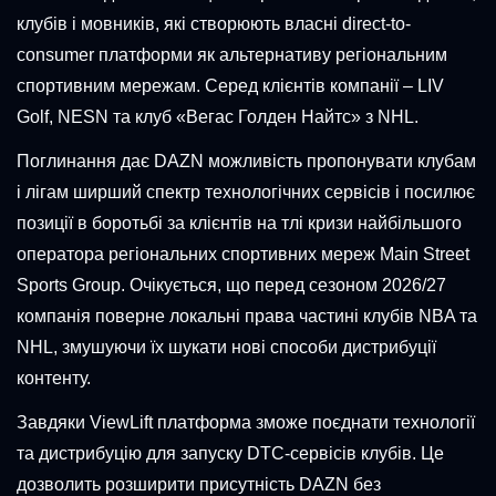
клубів і мовників, які створюють власні direct-to-
consumer платформи як альтернативу регіональним
спортивним мережам. Серед клієнтів компанії – LIV
Golf, NESN та клуб «Вегас Голден Найтс» з NHL.
Поглинання дає DAZN можливість пропонувати клубам
і лігам ширший спектр технологічних сервісів і посилює
позиції в боротьбі за клієнтів на тлі кризи найбільшого
оператора регіональних спортивних мереж Main Street
Sports Group. Очікується, що перед сезоном 2026/27
компанія поверне локальні права частині клубів NBA та
NHL, змушуючи їх шукати нові способи дистрибуції
контенту.
Завдяки ViewLift платформа зможе поєднати технології
та дистрибуцію для запуску DTC-сервісів клубів. Це
дозволить розширити присутність DAZN без