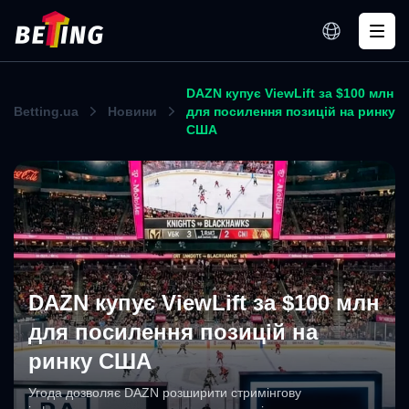
DAZN купує ViewLift за $100 млн
Betting.ua
Новини
для посилення позицій на ринку
США
DAZN купує ViewLift за $100 млн
для посилення позицій на
ринку США
Угода дозволяє DAZN розширити стримінгову