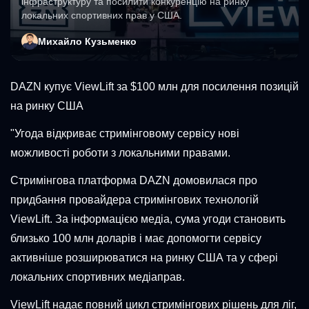
інфраструктуру та посилити конкуренцію на ринку
локальних спортивних прав у США.
Михайло Кузьменко
DAZN купує ViewLift за $100 млн для посилення позицій
на ринку США
"Угода відкриває стримінговому сервісу нові
можливості роботи з локальними правами.
Стримінгова платформа DAZN домовилася про
придбання провайдера стримінгових технологій
ViewLift. За інформацією медіа, сума угоди становить
близько 100 млн доларів і має допомогти сервісу
активніше розширюватися на ринку США та у сфері
локальних спортивних медіаправ.
ViewLift надає повний цикл стримінгових рішень для ліг,