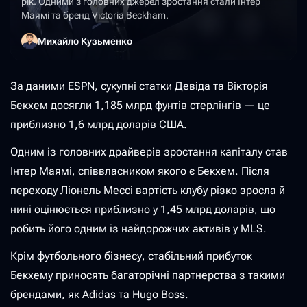
рік. Одними з головних джерел зростання стали Інтер
Маямі та бренд Victoria Beckham.
Михайло Кузьменко
За даними ESPN, сукупні статки Девіда та Вікторія
Бекхем досягли 1,185 млрд фунтів стерлінгів — це
приблизно 1,6 млрд доларів США.
Одним із головних драйверів зростання капіталу став
Інтер Маямі, співвласником якого є Бекхем. Після
переходу Ліонель Мессі вартість клубу різко зросла й
нині оцінюється приблизно у 1,45 млрд доларів, що
робить його одним із найдорожчих активів у MLS.
Крім футбольного бізнесу, стабільний прибуток
Бекхему приносять багаторічні партнерства з такими
брендами, як Adidas та Hugo Boss.