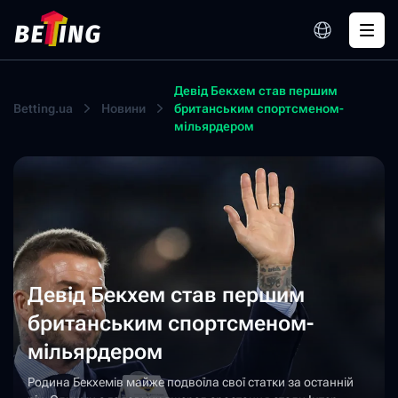
Девід Бекхем став першим
Betting.ua
Новини
британським спортсменом-
мільярдером
Девід Бекхем став першим
британським спортсменом-
мільярдером
Родина Бекхемів майже подвоїла свої статки за останній