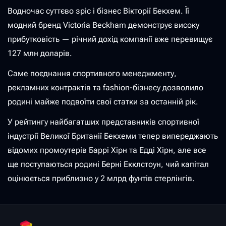
Водночас суттєво зріс і бізнес Вікторії Бекхем. Її
модний бренд Victoria Beckham демонструє високу
прибутковість — річний дохід компанії вже перевищує
127 млн доларів.
Саме поєднання спортивного менеджменту,
рекламних контрактів та fashion-бізнесу дозволило
родині майже подвоїти свої статки за останній рік.
У рейтингу найбагатших представників спортивної
індустрії Великої Британії Бекхеми тепер випереджають
відомих промоутерів Баррі Хірн та Едді Хірн, але все
ще поступаються родині Берні Екклстоун, чий капітал
оцінюється приблизно у 2 млрд фунтів стерлінгів.