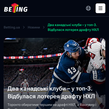
Два канадські клуби – у топ-3.
Betting.ua
Новини
Відбулася лотерея драфту НХЛ
Два канадські клуби – у топ-3.
Відбулася лотерея драфту НХЛ
Торонто обиратиме першим на драфті НХЛ, а Ванкувер і