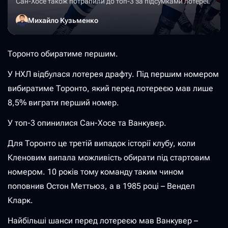
Сан-Хосе також потрапили до топ-3 за підсумками лотереї.
Михайло Кузьменко
Торонто обиратиме першим.
У НХЛ відбулася лотерея драфту. Під першим номером
вибиратиме Торонто, який перед лотереєю мав лише
8,5% виграти перший номер.
У топ-3 опинилися Сан-Хосе та Ванкувер.
Для Торонто це третій випадок історії клубу, коли
Кленовим випала можливість обирати під стартовим
номером. 10 років тому команду таким чином
поповнив Остон Меттьюз, а в 1985 році – Вендел
Кларк.
Найбільші шанси перед лотереєю мав Ванкувер –