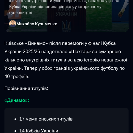
кількість внутрішніх титулів. Перемога «Динамо» у фіналі
Кубка України відновила рівність у історичному
суперництві.
Михайло Кузьменко
Київське «Динамо» після перемоги у фіналі Кубка
України 2025/26 наздогнало «Шахтар» за сумарною
кількістю внутрішніх титулів за всю історію незалежної
України. Тепер у обох грандів українського футболу по
40 трофеїв.
Порівняння титулів:
«Динамо»:
17 чемпіонських титулів
14 Кубків України