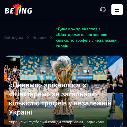
«Динамо» зрівнялося з
«Шахтарем» за загальною
Betting.ua
Новини
кількістю трофеїв у незалежній
Україні
«Динамо» зрівнялося з
«Шахтарем» за загальною
кількістю трофеїв у незалежній
Україні
Українські футбольні гранди тепер мають однакову