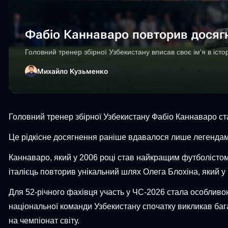
Фабіо Каннаваро повторив досягн
Головний тренер збірної Узбекистану вписав своє ім'я в істо
Михайло Кузьменко
Головний тренер збірної Узбекистану Фабіо Каннаваро став
Це рідкісне досягнення раніше вдавалося лише легендам 
Каннаваро, який у 2006 році став найкращим футболістом п
італієць повторив унікальний шлях Олега Блохіна, який у 
Для 52-річного фахівця участь у ЧС-2026 стала особливою 
національної команди Узбекистану спочатку викликав бага
на чемпіонат світу.