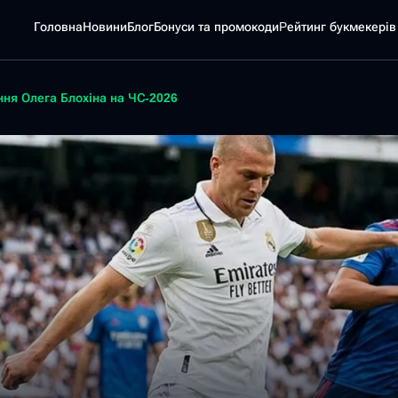
Головна
Новини
Блог
Бонуси та промокоди
Pейтинг букмекерів
ня Олега Блохіна на ЧС-2026