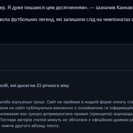
ренер. Я дуже пишаюся цим досягненням», — зазначив Каннав
ола футбольних легенд, які залишили слід на чемпіонатах св
іб, які досягли 21-річного віку
та/або віртуальні гроші. Сайт не приймає в жодній формі оплату ст
ріали на сайті публікуються виключно з ознайомчою та інформаці
кликаємо вас суворо дотримуватися правил (принципів) відповідал
 Погляди авторів статей можуть не збігатися з офіційною думкою р
 нижче другого абзацу тексту.