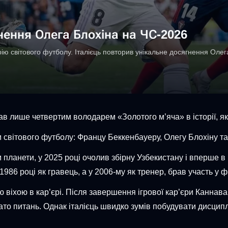
ення Олега Блохіна на ЧС-2026
рію світового футболу. Італієць повторив унікальне досягнення Олег
 лише четвертим володарем «Золотого м’яча» в історії, який
світового футболу: Францу Беккенбауеру, Олегу Блохіну та
ланети, у 2025 році очолив збірну Узбекистану і вперше в і
1986 році як гравець, а у 2006-му як тренер, брав участь у 
віхою в кар’єрі. Після завершення ігрової кар’єри Каннаваро 
то питань. Однак італієць швидко зумів побудувати дисципл