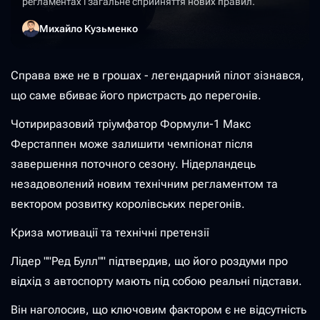
регламентах і загальне сприйняття нових правил.
Михайло Кузьменко
Справа вже не в грошах - легендарний пілот зізнався,
що саме вбиває його пристрасть до перегонів.
Чотириразовий тріумфатор Формули-1 Макс
Ферстаппен може залишити чемпіонат після
завершення поточного сезону. Нідерландець
незадоволений новим технічним регламентом та
вектором розвитку королівських перегонів.
Криза мотивації та технічні претензії
Лідер ""Ред Булл"" підтвердив, що його роздуми про
відхід з автоспорту мають під собою реальні підстави.
Він наголосив, що ключовим фактором є не відсутність