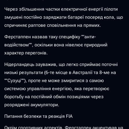
Через збільшення частки електричної енергії пілоти
змушені постійно заряджати батареї посеред кола, що
спричиняє раптове сповільнення на прямих.
Ферстаппен назвав таку специфіку ""анти-
водійством"", оскільки вона нівелює природний
характер перегонів.
Нідерландець зауважив, що легко сприймає поточні
низькі результати (6-те місце в Австралії та 8-ме на
""Сузуці""), проте не може змиритися з самою
системою управління енергією, яка перетворює
боротьбу на постійний обмін позиціями через
розряджені акумулятори.
Питання безпеки та реакція FIA
Окрім спортивних аспектів, Ферстаппен акцентував на