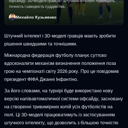
офсайду. 3D-моделі гравців і штучний інтелект підвищать
точність і швидкість суддівства.
Михайло Кузьменко
Штучний інтелект і 3D-моделі гравців мають зробити
рішення швидшими та точнішими.
Міжнародна федерація футболу планує суттєво
вдосконалити механізм визначення положення поза
грою на чемпіонаті світу 2026 року. Про це повідомив
президент ФІФА Джанні Інфантіно.
За його словами, на турнірі буде використано нову
версію напівавтоматичної системи офсайду, засновану
на створенні тривимірних копій усіх футболістів на
полі. Ці 3D-моделі працюватимуть із застосуванням
штучного інтелекту, що дозволить з більшою точністю