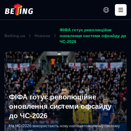
ФІФА готує революційне
Betting.ua
Новини
оновлення системи офсайду до
ЧС-2026
ФІФА готує революційне
оновлення системи офсайду
до ЧС-2026
На ЧС-2026 використають нову напівавтоматичну систему