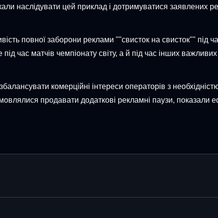
икали наслідувати цей приклад і дотримуватися заявлених р
сть повної заборони реклами ""свисток на свисток"" під ча
під час матчів чемпіонату світу, а й під час інших важливи
балансувати комерційні інтереси операторів з необхідністю
ідмовлялися продавати додаткові рекламні паузи, показали е