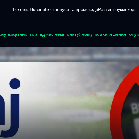
Головна
Новини
Блог
Бонуси та промокоди
Pейтинг букмекерів
у азартних ігор під час чемпіонату: чому та яке рішення готу