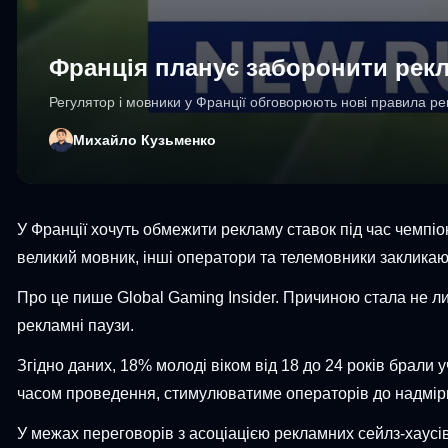
Франція планує заборонити рекла
Регулятор і мовники у Франції обговорюють нові правила ре
Михайло Кузьменко
У Франції хочуть обмежити рекламу ставок під час чемпіо
великий мовник, інші оператори та телемовники закликаю
Про це пише Global Gaming Insider. Причиною стала не ли
рекламні паузи.
Згідно даних, 18% молоді віком від 18 до 24 років брали у
часом проведення, стимулюватиме операторів до надмірни
У межах переговорів з асоціацією рекламних сейлз-хаусі