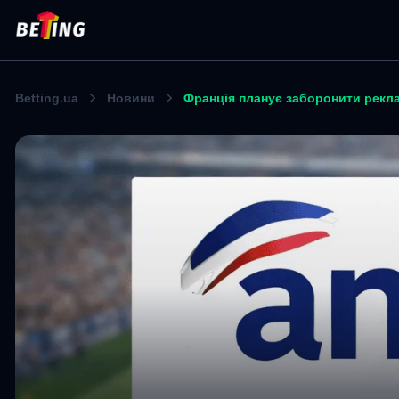
Betting.ua
Новини
Франція планує заборонити реклам