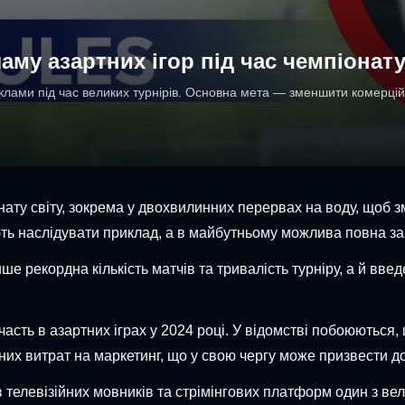
му азартних ігор під час чемпіонату
клами під час великих турнірів. Основна мета — зменшити комерційн
нату світу, зокрема у двохвилинних перервах на воду, щоб 
ть наслідувати приклад, а в майбутньому можлива повна заб
ше рекордна кількість матчів та тривалість турніру, а й вве
часть в азартних іграх у 2024 році. У відомстві побоюються,
х витрат на маркетинг, що у свою чергу може призвести до
в телевізійних мовників та стрімінгових платформ один з в