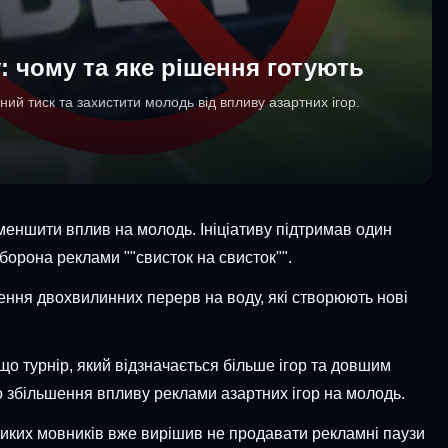
: чому та яке рішення готують
ий тиск та захистити молодь від впливу азартних ігор.
зменшити вплив на молодь. Ініціативу підтримав один
орона реклами ""свисток на свисток"".
дення двохвилинних перерв на воду, які створюють нові
 що турнір, який відзначається більше ігор та довшим
 збільшення впливу реклами азартних ігор на молодь.
еликих мовників вже вирішив не продавати рекламні паузи