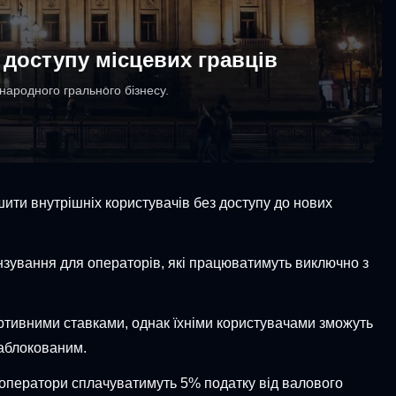
 доступу місцевих гравців
народного грального бізнесу.
шити внутрішніх користувачів без доступу до нових
нзування для операторів, які працюватимуть виключно з
портивними ставками, однак їхніми користувачами зможуть
заблокованим.
 оператори сплачуватимуть 5% податку від валового