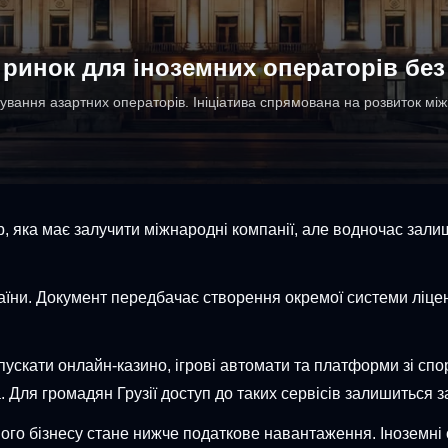
 ринок для іноземних операторів без
вання азартних операторів. Ініціатива спрямована на розвиток між
р, яка має залучити міжнародні компанії, але водночас зали
аїни. Документ передбачає створення окремої системи ліце
апускати онлайн-казино, ігрові автомати та платформи зі с
 Для громадян Грузії доступ до таких сервісів залишиться 
ого бізнесу стане нижче податкове навантаження. Іноземні