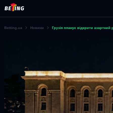
Betting.ua
Новини
Грузія планує відкрити азартний 