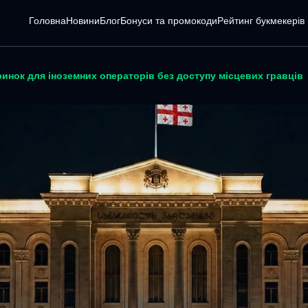
Головна
Новини
Блог
Бонуси та промокоди
Pейтинг букмекерів
ринок для іноземних операторів без доступу місцевих гравців