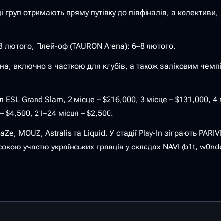
 груп отримають пряму путівку до півфіналів, а колективи,
– 3 лютого, Плей-оф (TAURON Arena): 6–8 лютого.
а, включно з часткою для клубів, а також заліковим чемпіо
ESL Grand Slam, 2 місце – $216,000, 3 місце – $131,000, 4 м
– $4,500, 21–24 місця – $2,500.
FaZe, MOUZ, Astralis та Liquid. У стадії Play-In зіграють PARIV
кою участю українських гравців у складах NAVI (b1t, w0nderfu