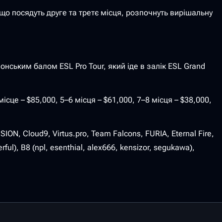
 що посядуть друге та третє місця, розпочнуть вирішальну
нським балом ESL Pro Tour, який іде в залік ESL Grand
ісце – $85,000, 5–6 місця – $61,000, 7–8 місця – $38,000,
ISION, Cloud9, Virtus.pro, Team Falcons, FURIA, Eternal Fire,
l), B8 (npl, esenthial, alex666, kensizor, segukawa),