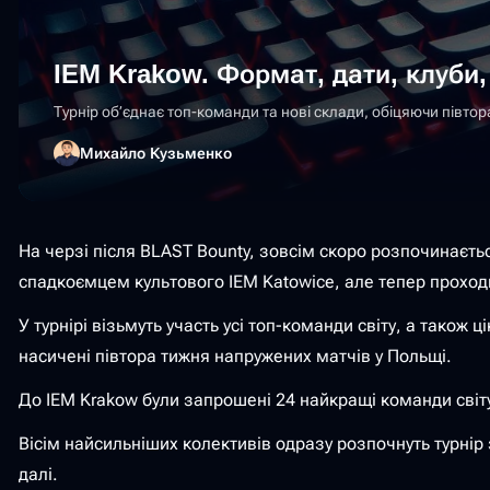
IEM Krakow. Формат, дати, клуби,
Турнір об’єднає топ-команди та нові склади, обіцяючи півто
Михайло Кузьменко
На черзі після BLAST Bounty, зовсім скоро розпочинаєтьс
спадкоємцем культового IEM Katowice, але тепер проходи
У турнірі візьмуть участь усі топ-команди світу, а тако
насичені півтора тижня напружених матчів у Польщі.
До IEM Krakow були запрошені 24 найкращі команди світу
Вісім найсильніших колективів одразу розпочнуть турнір з
далі.