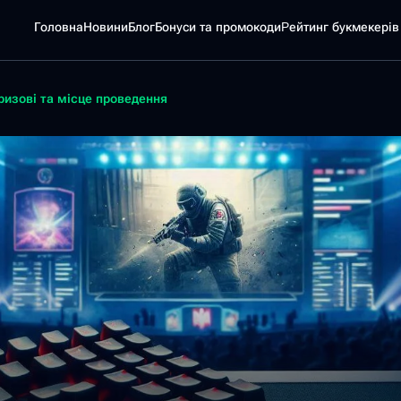
Головна
Новини
Блог
Бонуси та промокоди
Pейтинг букмекерів
ризові та місце проведення