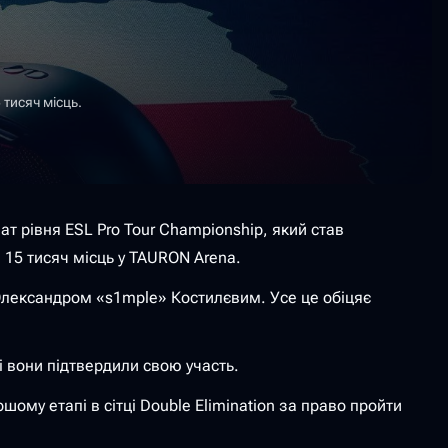
 тисяч місць.
ат рівня ESL Pro Tour Championship, який став
 15 тисяч місць у TAURON Arena.
з Олександром «s1mple» Костилєвим. Усе це обіцяє
і вони підтвердили свою участь.
шому етапі в сітці Double Elimination за право пройти