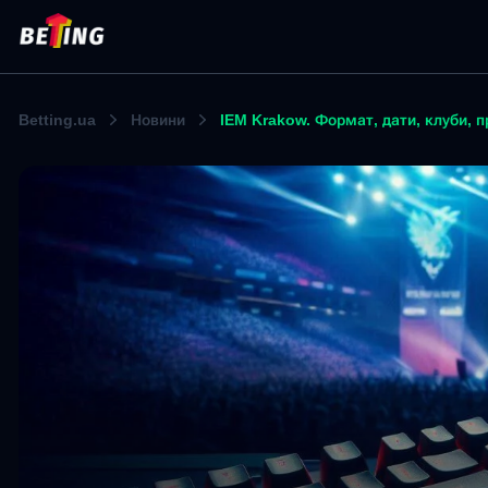
Betting.ua
Новини
IEM Krakow. Формат, дати, клуби, п