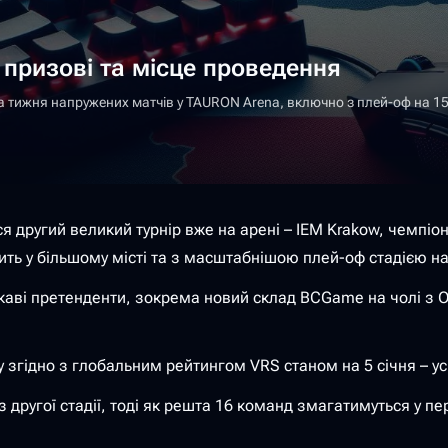
 призові та місце проведення
ра тижня напружених матчів у TAURON Arena, включно з плей-оф на 15
я другий великий турнір вже на арені – IEM Krakow, чемпіон
ть у більшому місті та з масштабнішою плей-оф стадією на
ж цікаві претенденти, зокрема новий склад BCGame на чолі 
 згідно з глобальним рейтингом VRS станом на 5 січня – ус
 другої стадії, тоді як решта 16 команд змагатимуться у пер