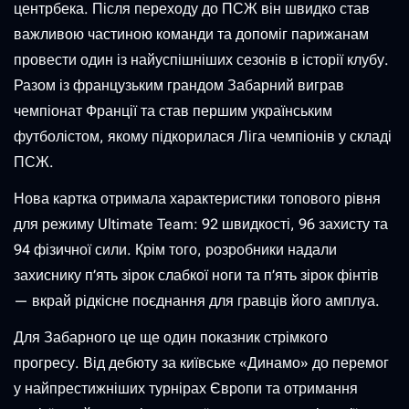
центрбека. Після переходу до ПСЖ він швидко став
важливою частиною команди та допоміг парижанам
провести один із найуспішніших сезонів в історії клубу.
Разом із французьким грандом Забарний виграв
чемпіонат Франції та став першим українським
футболістом, якому підкорилася Ліга чемпіонів у складі
ПСЖ.
Нова картка отримала характеристики топового рівня
для режиму Ultimate Team: 92 швидкості, 96 захисту та
94 фізичної сили. Крім того, розробники надали
захиснику п’ять зірок слабкої ноги та п’ять зірок фінтів
— вкрай рідкісне поєднання для гравців його амплуа.
Для Забарного це ще один показник стрімкого
прогресу. Від дебюту за київське «Динамо» до перемог
у найпрестижніших турнірах Європи та отримання