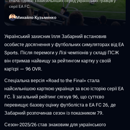
стала однією з найсильніших серед українських гравців у
серії EA FC.
Михайло Кузьменко
Український захисник Ілля Забарний встановив
особисте досягнення у футбольних симуляторах від EA
Sports. Після перемоги у Лізі чемпіонів у складі ПСЖ
він отримав найвищу за рейтингом картку у своїй
кар’єрі — 96 OVR.
Спеціальна версія «Road to the Final» стала
найсильнішою карткою українця за всю історію серії EA
FC. Її загальний рейтинг сягнув 96, що суттєво
перевищує базову оцінку футболіста в EA FC 26, де
Забарний розпочинав сезон із показником 79.
Сезон-2025/26 став знаковим для українського