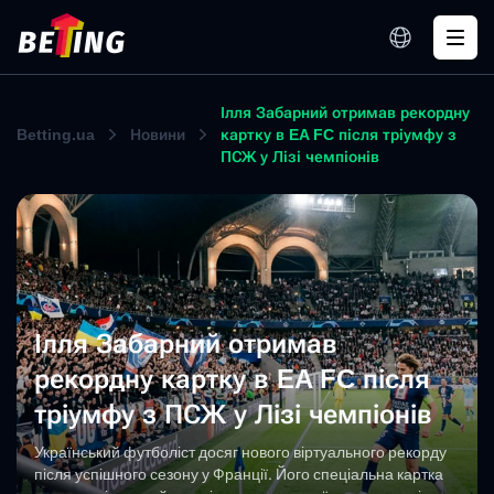
Ілля Забарний отримав рекордну
Betting.ua
Новини
картку в EA FC після тріумфу з
ПСЖ у Лізі чемпіонів
Ілля Забарний отримав
рекордну картку в EA FC після
тріумфу з ПСЖ у Лізі чемпіонів
Український футболіст досяг нового віртуального рекорду
після успішного сезону у Франції. Його спеціальна картка