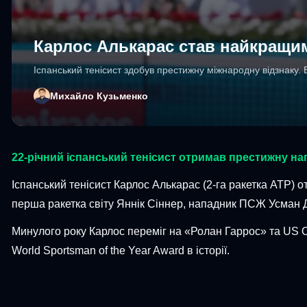
Карлос Алькарас став найкращим
Іспанський тенісист здобув престижну міжнародну відзнаку. В
Михайло Кузьменко
22-річний іспанський тенісист отримав престижну на
Іспанський тенісист Карлос Алькарас (2-га ракетка ATP) 
перша ракетка світу Яннік Сіннер, нападник ПСЖ Усман
Минулого року Карлос переміг на «Ролан Гаррос» та US 
World Sportsman of the Year Award в історії.