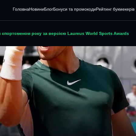
Головна
Новини
Блог
Бонуси та промокоди
Pейтинг букмекерів
спортсменом року за версією Laureus World Sports Awards