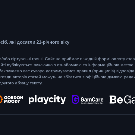
б, які досягли 21-річного віку
а/або віртуальні гроші. Сайт не приймає в жодній формі оплату ставо
сайті публікуються виключно з ознайомчою та інформаційною метою.
акликаємо вас суворо дотримуватися правил (принципів) відповідал
огляди авторів статей можуть не збігатися з офіційною думкою реда
ругого абзацу тексту.