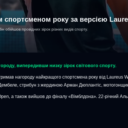
 спортсменом року за версією Laure
ін обійшов провідних зірок різних видів спорту.
городу, випередивши низку зірок світового спорту.
отримав нагороду найкращого спортсмена року від Laureus Wo
 Дембеле, стрибун з жердиною Арман Дюплантіс, мотогонщи
Open, а також вийшов до фіналу «Вімблдона». 22-річний А