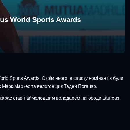
us World Sports Awards
rld Sports Awards. Окрім нього, в списку номінантів були
к Марк Маркес та велогонщик Тадей Погачар.
лькарас став наймолодшим володарем нагороди Laureus