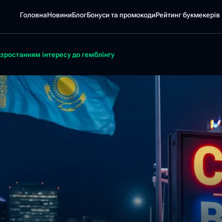
Головна
Новини
Блог
Бонуси та промокоди
Pейтинг букмекерів
 зростанням інтересу до гемблінгу