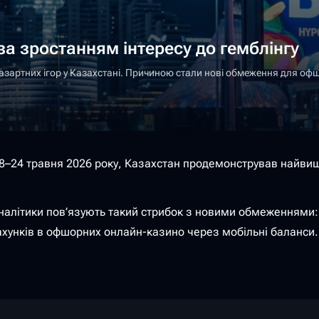
за зростанням інтересу до гемблінгу
о азартних ігор у Казахстані. Причиною стали нові обмеження для о
 18–24 травня 2026 року, Казахстан продемонстрував найвище
 Аналітики пов’язують такий стрибок з новими обмеженнями:
ахунків в офшорних онлайн-казино через мобільні баланси.