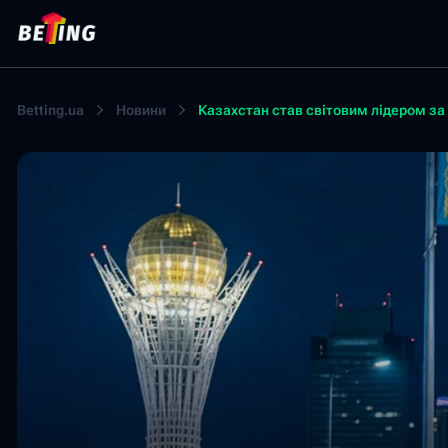
Betting.ua
Новини
Казахстан став світовим лідером за