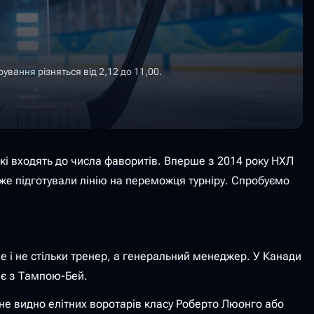
вання різняться від 2,12 до 11,00.
кі входять до числа фаворитів. Вперше з 2014 року НХЛ
вже підготували лінію на переможця турніру. Спробуємо
ше і не стільки тренер, а генеральний менеджер. У Канади
ює з Тампою-Бей.
у не видно елітних воротарів класу Роберто Люонго або