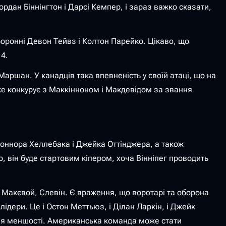
дан Біннінгтон і Дарсі Кемпер, і зараз важко сказати,
боронні Девон Тейвз і Колтон Парейко. Цікаво, що
4.
 Маршан. У канадців така впевненість у своїй атаці, що на
вже конкурує з Маккінноном і Макдевідом за звання
 Коннора Хеллебака і Джейка Оттінджера, а також
, він буде стартовим кіпером, хоча Вінніпег проводить
, Макєвой, Слевін. Є враження, що воротарі та оборона
ідери. Це і Остон Меттьюз, і Ділан Ларкін, і Джейк
і для меншості. Американська команда може стати