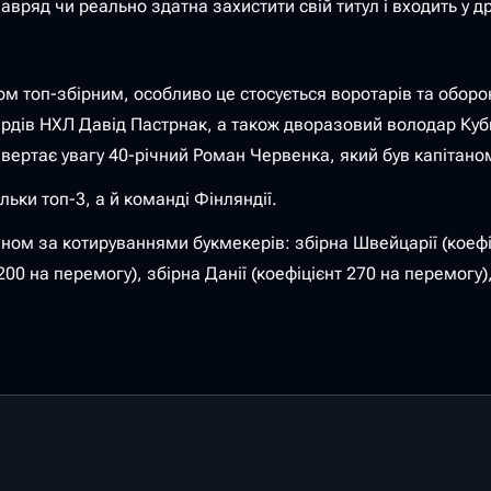
авряд чи реально здатна захистити свій титул і входить у д
м топ-збірним, особливо це стосується воротарів та оборон
дів НХЛ Давід Пастрнак, а також дворазовий володар Кубк
ертає увагу 40-річний Роман Червенка, який був капітаном 
льки топ-3, а й команді Фінляндії.
ном за котируваннями букмекерів: збірна Швейцарії (коефіц
 200 на перемогу), збірна Данії (коефіцієнт 270 на перемогу)