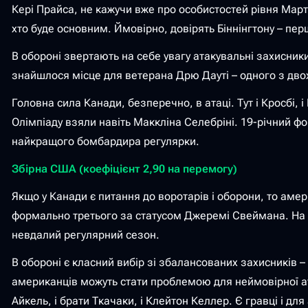
Кері Прайса, не кажучи вже про особистостей рівня Март
хто буде основним. Ймовірно, довірять Біннінгтону – пер
В обороні звертають на себе увагу атакувальні захисник
знайшлося місце для ветерана Дрю Дауті – одного з двох 
Головна сила Канади, безперечно, в атаці. Тут і Кросбі, 
Олімпіаду взяли навіть Маккліна Селебріні. 19-річний ф
найкращого бомбардира регулярки.
Збірна США (коефіцієнт 2,90 на перемогу)
Якщо у Канади є питання до воротарів і оборони, то аме
формально третього за статусом Джеремі Свеймана. На тур
невдалий регулярний сезон.
В обороні є класний вибір зі збалансованих захисників –
американців можуть стати проблемою для неймовірної ата
Айкель, і брати Ткачаки, і Клейтон Келлер. Є гравці і дл