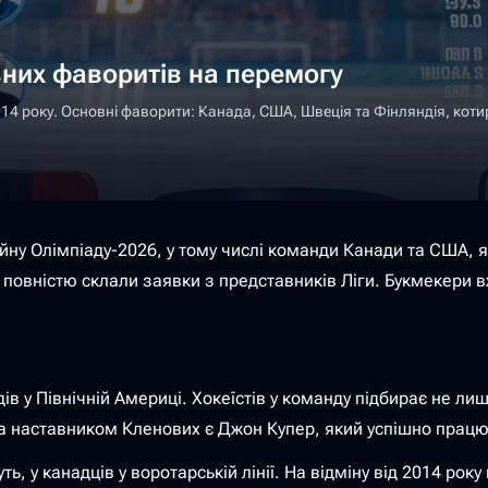
вних фаворитів на перемогу
14 року. Основні фаворити: Канада, США, Швеція та Фінляндія, котиру
ну Олімпіаду-2026, у тому числі команди Канади та США, я
і повністю склали заявки з представників Ліги. Букмекери 
в у Північній Америці. Хокеїстів у команду підбирає не ли
 а наставником Кленових є Джон Купер, який успішно прац
, у канадців у воротарській лінії. На відміну від 2014 рок