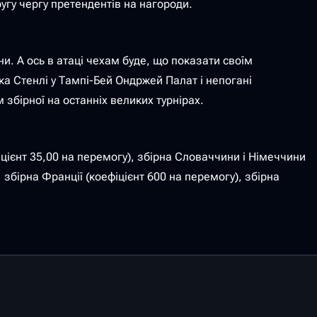
ругу чергу претендентів на нагороди.
и. А ось в атаці чехам буде, що показати своїм
а Стенлі у Тампі-Бей Ондржей Палат і непогані
збірної на останніх великих турнірах.
ієнт 35,00 на перемогу), збірна Словаччини і Німеччини
, збірна Франції (коефіцієнт 600 на перемогу), збірна