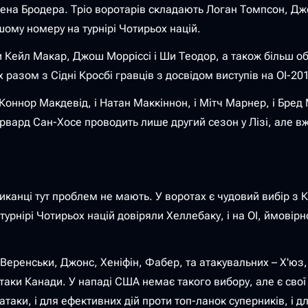
ена Бродера. Тріо воротарів складають Логан Томпсон, Джор
шому номеру на турнірі Чотирьох націй.
и Кейл Макар, Джош Морріссі і Ши Теодор, а також більш о
разом з Сідні Кросбі гравців з досвідом виступів на ОІ-201
і Коннор Макдевід, і Натан Маккіннон, і Мітч Марнер, і Бред
орвард Сан-Хосе проводить лише другий сезон у Лізі, але 
риканці тут проблем не мають. У воротах є чудовий вибір з
нірі Чотирьох націй довіряли Хеллебаку, і на ОІ, ймовірно
 Веренськи, Джонс, Хеніфін, Фабер, та атакувальних – Х'юз
ки Канади. У нападі США немає такого вибору, але є свої л
я атаки, і для ефективних дій проти топ-ланок суперників, 