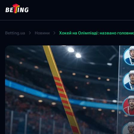
Betting.ua
Новини
Хокей на Олімпіаді: названо головни