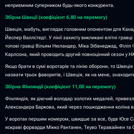
неприємним суперником будь-якого конкурента.
Збірна Швеції (коефіцієнт 6,80 на перемогу)
Швеція, мабуть, виглядає головним опонентом для Канад
Йеспер Валлстедт. У лінії захисту викликані елітні гравц
топові гравці Вільям Нюландер, Міка Зібанеджад, Філіп
Карлсона, який проводить другий повноцінний сезон у НХ
Якщо брати в сумі воротарів та лінію оборони, то Швеція
назвати трьох фаворитів, і Швеція, як на мене, знаходи
Збірна Фінляндії (коефіцієнт 11,00 на перемогу)
Фінляндія, як діючий володар золотих медалей, привезла
Александера Баркова, який через пошкодження коліна ви
У воротах першим номером, швидше за все, буде Юсе Саро
яскраві форварди Мікко Рантанен, Теуво Теравайнен та С