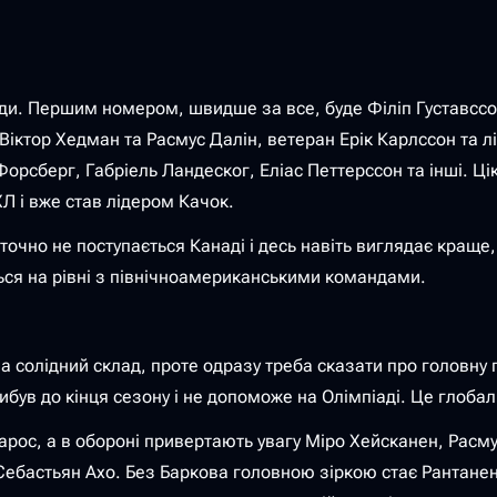
и. Першим номером, швидше за все, буде Філіп Густавссон
і Віктор Хедман та Расмус Далін, ветеран Ерік Карлссон та 
 Форсберг, Габріель Ландеског, Еліас Петтерссон та інші. 
Л і вже став лідером Качок.
 точно не поступається Канаді і десь навіть виглядає кращ
ться на рівні з північноамериканськими командами.
 солідний склад, проте одразу треба сказати про головну 
був до кінця сезону і не допоможе на Олімпіаді. Це глоба
с, а в обороні привертають увагу Міро Хейсканен, Расмус 
ебастьян Ахо. Без Баркова головною зіркою стає Рантанен,