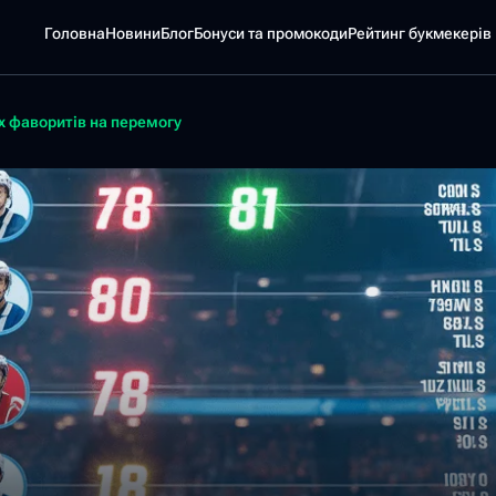
Головна
Новини
Блог
Бонуси та промокоди
Pейтинг букмекерів
х фаворитів на перемогу