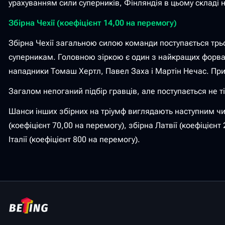
урахуванням сили суперників, Фінляндія в цьому складі н
Збірна Чехії (коефіцієнт 14,00 на перемогу)
Збірна Чехії загальною силою команди поступається трьо
суперникам. Головною зіркою є один з найкращих форвар
нападники Томаш Хертл, Павел Заха і Мартін Нечас. Прив
Загалом непоганий підбір гравців, але поступається не ті
Шанси інших збірних на тріумф виглядають наступним чи
(коефіцієнт 70,00 на перемогу), збірна Латвії (коефіцієнт
Італії (коефіцієнт 800 на перемогу).