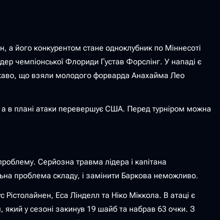
, а його конкурентом стане одноклубник по Міннесоті
лідер чемпіонської Флориди Густав Форслінг. У нападі є
Цікаво, що взяли молодого форварда Анахайма Лео
е, а в плані атаки перевершує США. Перед турніром можна
проблему. Серйозна травма лідера і капітана
льна проблема складу, і замінити Баркова неможливо.
Рістолайнен, Еса Лінделл та Ніко Міккола. В атаці є
 який у сезоні закинув 19 шайб та набрав 63 очки. З