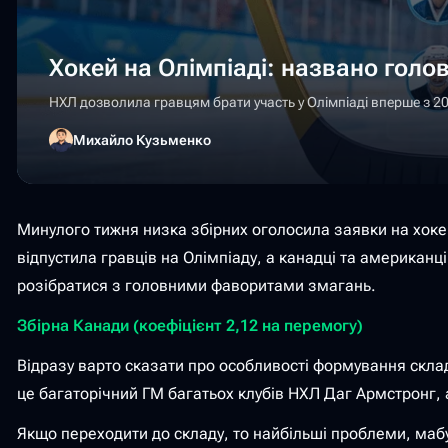
Хокей на Олімпіаді: названо голо
НХЛ дозволила гравцям брати участь у Олімпіаді вперше з 20
Михайло Кузьменко
Минулого тижня низка збірних оголосила заявки на хокей
відпустила гравців на Олімпіаду, а канадці та американц
розібратися з головними фаворитами змагань.
Збірна Канади (коефіцієнт 2,12 на перемогу)
Відразу варто сказати про особливості формування складі
це багаторічний ГМ багатьох клубів НХЛ Даг Армстронг,
Якщо переходити до складу, то найбільші проблеми, мабуть