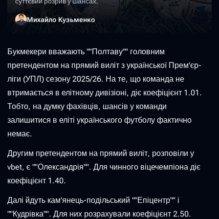
суттєвий розрив у шансах.
Михайло Кузьменко
Букмекери вважають ""Полтаву"" головним
претендентом на прямий виліт з української Прем'єр-
ліги (УПЛ) сезону 2025/26. На те, що команда не
втримається в елітному дивізіоні, діє коефіцієнт 1.01.
Тобто, на думку фахівців, шансів у команди
залишитися в еліті українського футболу фактично
немає.
Другим претендентом на прямий виліт, розповіли у
vbet, є ""Олександрія"". Для чинного віцечемпіона діє
коефіцієнт 1.40.
Далі йдуть кам'янець-подільський ""Епіцентр"" і
""Кудрівка"". Для них розрахували коефіцієнт 2.50.