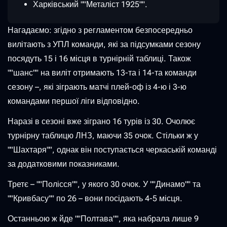
Харківський ""Металіст 1925"".
Нагадаємо: згідно з регламентом безпосередньо
вилітають з УПЛ команди, які за підсумками сезону
посядуть 15 і 16 місця в турнірній таблиці. Також
""шанс"" на виліт отримають 13-та і 14-та команди
сезону –, які зіграють матчі плей-оф із 4-ю і 3-ю
командами першої ліги відповідно.
Наразі в сезоні вже зіграно 16 турів із 30. Очолює
турнірну таблицю ЛНЗ, маючи 35 очок. Стільки ж у
""Шахтаря"", однак він поступається черкаській команді
за додатковими показниками.
Третє – ""Полісся"", у якого 30 очок. У ""Динамо"" та
""Кривбасу"" по 26 – вони посідають 4-5 місця.
Останньою ж йде ""Полтава"", яка набрала лише 9