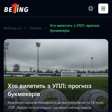
Хто вилетить з УПЛ: прогноз
Betting.ua
Новини
букмекерів
Хто вилетить з УПЛ: прогноз
букмекерів
Аналітики оцінили ймовірність вильоту клубів після 16 турів
УПЛ. Лідери та аутсайдери турнірної таблиці мають