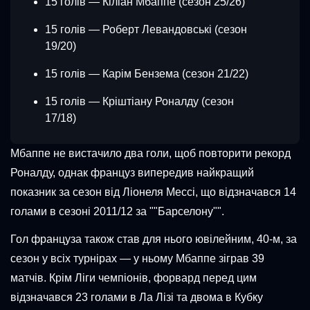
15 голів — Кіліан Мбаппе (сезон 25/26)
15 голів — Роберт Левандовські (сезон
19/20)
15 голів — Карім Бензема (сезон 21/22)
15 голів — Кріштіану Роналду (сезон
17/18)
Мбаппе не вистачило два голи, щоб повторити рекорд
Роналду, однак француз випередив найкращий
показник за сезон від Ліонеля Мессі, що відзначався 14
голами в сезоні 2011/12 за ""Барселону"".
Гол француза також став для нього ювілейним, 40-м, за
сезон у всіх турнірах — у ньому Мбаппе зіграв 39
матчів. Крім Ліги чемпіонів, форвард перед цим
відзначався 23 голами в Ла Лізі та двома в Кубку