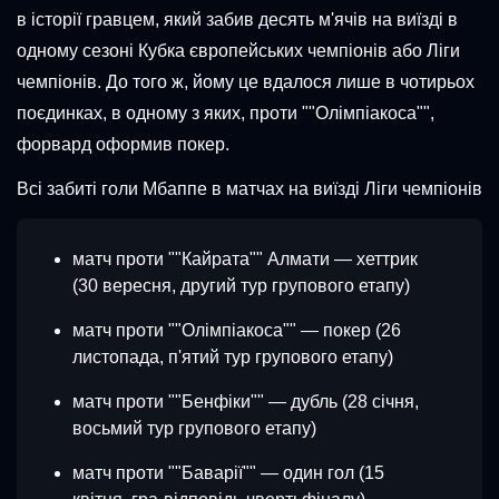
в історії гравцем, який забив десять м'ячів на виїзді в
одному сезоні Кубка європейських чемпіонів або Ліги
чемпіонів. До того ж, йому це вдалося лише в чотирьох
поєдинках, в одному з яких, проти ""Олімпіакоса"",
форвард оформив покер.
Всі забиті голи Мбаппе в матчах на виїзді Ліги чемпіонів
матч проти ""Кайрата"" Алмати — хеттрик
(30 вересня, другий тур групового етапу)
матч проти ""Олімпіакоса"" — покер (26
листопада, п'ятий тур групового етапу)
матч проти ""Бенфіки"" — дубль (28 січня,
восьмий тур групового етапу)
матч проти ""Баварії"" — один гол (15