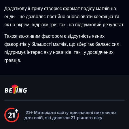
Додаткову інтригу створює формат поділу матчів на
енди – це дозволяє постійно оновлювати коефіцієнти
як на окремі відрізки гри, так і на підсумковий результат.
Також важливим фактором є відсутність явних
фаворитів у більшості матчів, що зберігає баланс сил і
підтримує інтерес як у новачків, так і у досвідчених
гравців.
21+ Матеріали сайту призначені виключно
для осіб, які досягли 21-річного віку