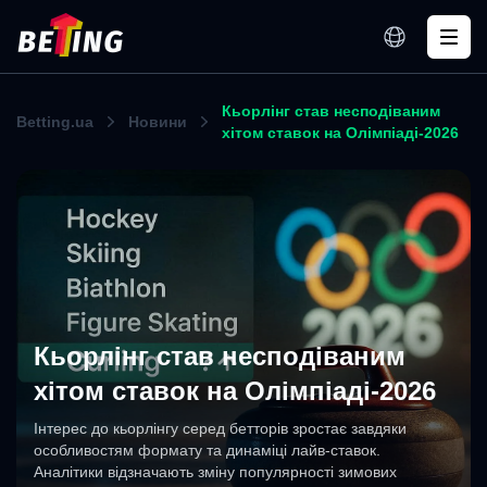
Кьорлінг став несподіваним
Betting.ua
Новини
хітом ставок на Олімпіаді-2026
Кьорлінг став несподіваним
хітом ставок на Олімпіаді-2026
Інтерес до кьорлінгу серед бетторів зростає завдяки
особливостям формату та динаміці лайв-ставок.
Аналітики відзначають зміну популярності зимових