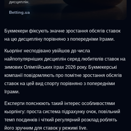
дисциплін.
Betting.ua
Букмекери фіксують значне зростання обсягів ставок
на цю дисципліну порівняно з попередніми Іграми.
Кьорлінг несподівано увійшов до числа
найпопулярніших дисциплін серед любителів ставок на
зимових Олімпійських іграх 2026 року. Букмекерські
компанії повідомляють про помітне зростання обсягів
ставок на цей вид спорту порівняно з попередніми
Іграми.
Експерти пояснюють такий інтерес особливостями
кьорлінгу: проста система підрахунку очок, повільний
темп поєдинків і чіткий регулярний розклад роблять
його зручним для ставок у режимі live.