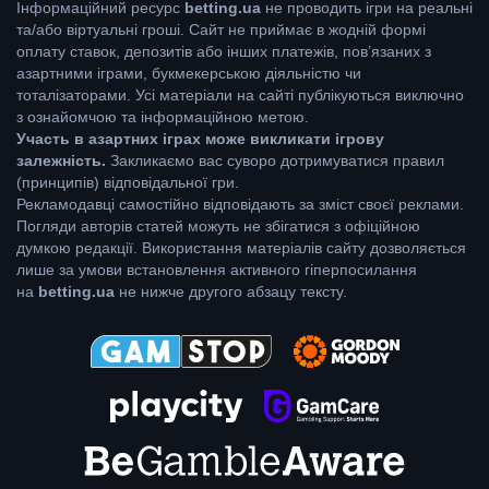
Інформаційний ресурс
betting.ua
не проводить ігри на реальні
та/або віртуальні гроші. Сайт не приймає в жодній формі
оплату ставок, депозитів або інших платежів, пов’язаних з
азартними іграми, букмекерською діяльністю чи
тоталізаторами. Усі матеріали на сайті публікуються виключно
з ознайомчою та інформаційною метою.
Участь в азартних іграх може викликати ігрову
залежність.
Закликаємо вас суворо дотримуватися правил
(принципів) відповідальної гри.
Рекламодавці самостійно відповідають за зміст своєї реклами.
Погляди авторів статей можуть не збігатися з офіційною
думкою редакції. Використання матеріалів сайту дозволяється
лише за умови встановлення активного гіперпосилання
на
betting.ua
не нижче другого абзацу тексту.