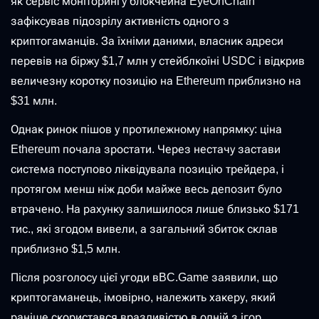
як сервіс моніторингу блокчейна EyeOnChain
зафіксував підозрілу активність одного з
криптогаманців. За їхніми даними, власник адреси
перевів на біржу $1,7 млн у стейблкоїні USDC і відкрив
величезну коротку позицію на Ethereum приблизно на
$31 млн.
Однак ринок пішов у протилежному напрямку: ціна
Ethereum почала зростати. Через нестачу застави
система поступово ліквідувала позицію трейдера, і
протягом менш ніж доби майже весь депозит було
втрачено. На рахунку залишилося лише близько $171
тис., які згодом вивели, а загальний збиток склав
приблизно $1,5 млн.
Після розголосу цієї угоди вBC.Game заявили, що
криптогаманець, імовірно, належить хакеру, який
раніше скористався вразливістю в одній з ігор