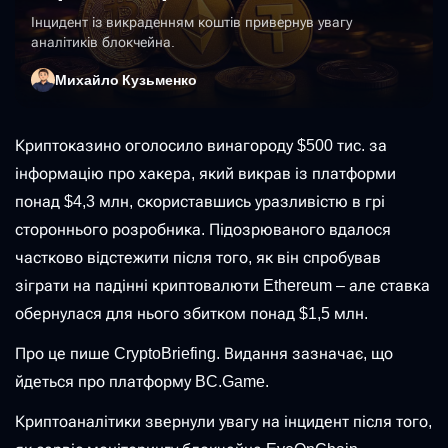
Інцидент із викраденням коштів привернув увагу
аналітиків блокчейна.
Михайло Кузьменко
Криптоказино оголосило винагороду $500 тис. за
інформацію про хакера, який викрав із платформи
понад $4,3 млн, скориставшись уразливістю в грі
стороннього розробника. Підозрюваного вдалося
частково відстежити після того, як він спробував
зіграти на падінні криптовалюти Ethereum – але ставка
обернулася для нього збитком понад $1,5 млн.
Про це пише CryptoBriefing. Видання зазначає, що
йдеться про платформу BC.Game.
Криптоаналітики звернули увагу на інцидент після того,