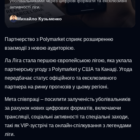
уболівальниками через цифрові формати та ексклюзивні
активності ліги.
Михайло Кузьменко
Партнерство з Polymarket сприяє розширенню
взаємодії з новою аудиторією.
Ла Ліга стала першою європейською лігою, яка уклала
партнерську угоду з Polymarket у США та Канаді. Угода
передбачає статус офіційного та ексклюзивного
партнера на ринку прогнозів у цьому регіоні.
Мета співпраці – посилити залученість уболівальників
за рахунок нових цифрових форматів, включаючи
трансляції, соціальні активності та спеціальні заходи,
такі як VIP-зустрічі та онлайн-спілкування з легендами
ліги.