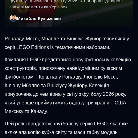
футболу та чемпіонату світу 2026. У наборах відтворені
знакові моменти кар’єр зірок.
Михайло Кузьменко
Роналду, Мессі, Мбаппе та Вінісіус Жуніор з’явилися у
серії LEGO Editions із тематичними наборами.
Компанія LEGO представила нову футбольну колекцію
конструкторів, присвячену найвідомішим сучасним
футболістам – Кріштіану Роналду, Ліонелю Мессі,
Кіліану Мбаппе та Вінісіусу Жуніору. Колекція
приурочена до чемпіонату світу з футболу 2026 року,
який уперше прийматимуть одразу три країни – США,
Мексику та Канаду.
Цей реліз продовжує футбольну серію LEGO, яка вже
включала копію кубка світу та масштабну модель