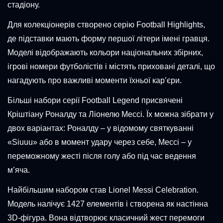
стадіону.
Для колекціонерів створено серію Football Highlights,
де підставки мають форму першої літери імені гравця.
Моделі відображають кольори національних збірних,
ігрові номери футболістів і містять приховані деталі, що
нагадують про важливі моменти їхньої кар’єри.
Більші набори серії Football Legend присвячені
Кріштіану Роналду та Ліонелю Мессі. Їх можна зібрати у
двох варіантах: Роналду – у відомому святкуванні
«Siuuu» або в момент удару через себе, Мессі – у
переможному жесті після голу або під час ведення
м’яча.
Найбільшим набором став Lionel Messi Celebration.
Модель налічує 1427 елементів і створена як настінна
3D-фігура. Вона відтворює класичний жест перемоги