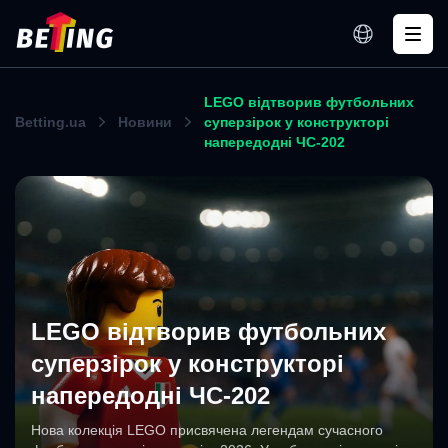
LEGO відтворив футбольних
Betting.ua
Новини
суперзірок у конструкторі
напередодні ЧС-202
LEGO відтворив футбольних
суперзірок у конструкторі
напередодні ЧС-202
Нова колекція LEGO присвячена легендам сучасного