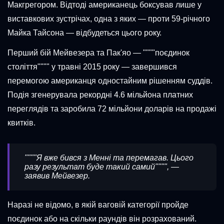
Макгрегором. Відтоді американець боксував лише у
виставкових зустрічах, одна з яких — проти 59-річного
Майка Тайсона — відбудеться цього року.
Перший бій Мейвезера та Пак'яо — """"поєдинок
століття"""" у травні 2015 року — завершився
перемогою американця одностайним рішенням суддів.
Подія згенерувала рекордні 4.6 мільйона платних
переглядів та заробила 72 мільйони доларів на продажі
квитків.
""""Я вже бився з Менні та перемагав. Цього
разу результат буде такий самий"""", —
заявив Мейвезер.
Наразі не відомо, в якій ваговій категорії пройде
поєдинок або на скільки раундів він розрахований.