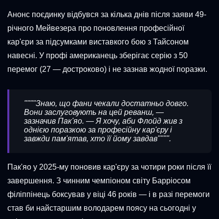
Анонс поєдинку відбувся за кілька днів після заяви 49-
річного Мейвезера про поновлення професійної
кар'єри за підсумками виставкого бою з Тайсоном
навесні. У профі американець зберігає серію з 50
перемог (27 — достроково) і не зазнав жодної поразки.
""""Знаю, що фани чекали достатньо довго.
Вони заслуговують на цей реванш, —
зазначив Пак'яо. — Я хочу, аби Флойд жив з
однією поразкою за професійну кар'єру і
завжди пам'ятав, хто її йому завдав"""".
Пак'яо у 2025-му поновив кар'єру за чотири роки після її
завершення. З чинним чемпіоном світу Барріосом
філіппінець боксував у віці 46 років — і в разі перемоги
став би найстаршим володарем поясу на сьогодні у