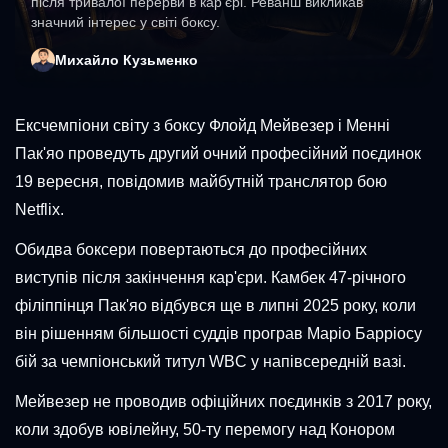
після тривалої перерви в кар’єрі. Реванш викликав
значний інтерес у світі боксу.
Михайло Кузьменко
Ексчемпіони світу з боксу Флойд Мейвезер і Менні
Пак'яо проведуть другий очний професійний поєдинок
19 вересня, повідомив майбутній транслятор бою
Netflix.
Обидва боксери повертаються до професійних
виступів після закінчення кар'єри. Камбек 47-річного
філіппінця Пак'яо відбувся ще в липні 2025 року, коли
він рішенням більшості суддів програв Маріо Барріосу
бій за чемпіонський титул WBC у напівсередній вазі.
Мейвезер не проводив офіційних поєдинків з 2017 року,
коли здобув ювілейну, 50-ту перемогу над Конором