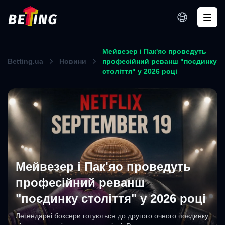
Мейвезер і Пак'яо проведуть
Betting.ua
Новини
професійний реванш "поєдинку
століття" у 2026 році
Мейвезер і Пак'яо проведуть
професійний реванш
"поєдинку століття" у 2026 році
Легендарні боксери готуються до другого очного поєдинку