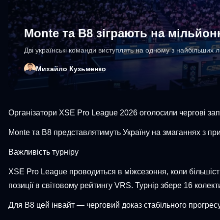
Monte та B8 зіграють на мільйон
Дві українські команди виступлять на одному з найбільших л
Михайло Кузьменко
Організатори XSE Pro League 2026 оголосили чергові зап
Monte та B8 представлятимуть Україну на змаганнях з приз
Важливість турніру
XSE Pro League проводиться в міжсезоння, коли більшіст
позиції в світовому рейтингу VRS. Турнір збере 16 колекти
Для B8 цей інвайт — черговий доказ стабільного прогресу