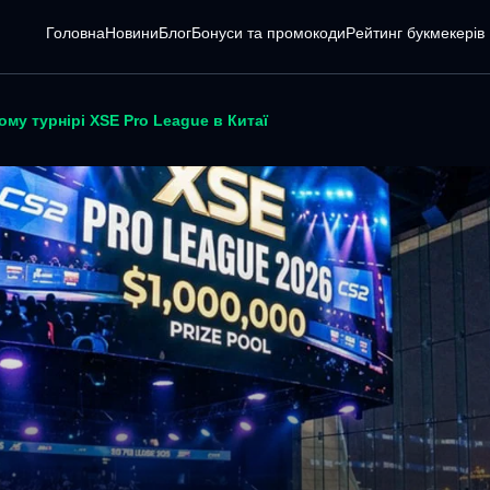
Головна
Новини
Блог
Бонуси та промокоди
Pейтинг букмекерів
ому турнірі XSE Pro League в Китаї