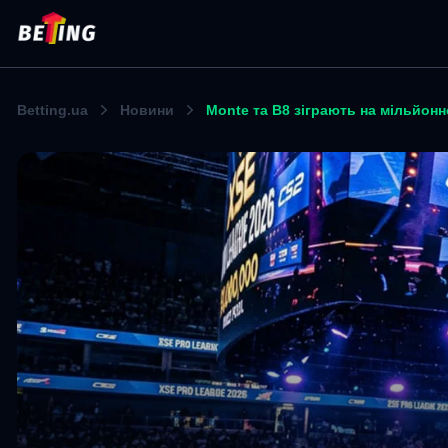
Betting.ua
Новини
Monte та B8 зіграють на мільйонн