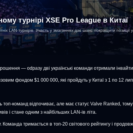
ному турнірі XSE Pro League в Китаї
ітніх LAN-турнірів. Участь у змаганнях дає шанс покращити позиції 
рошення — odразу дві українські команди отримали інвайти 
овим фондом $1 000 000, які пройдуть у Китаї з 1 по 12 лип
ь топ-команд відпочиває, але має статус Valve Ranked, том
вів і стане одним з найбільших LAN-ів літа.
. Команда тримається в топ-20 світового рейтингу і продов