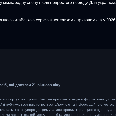
іжнародну сцену після непростого періоду. Для української
омною китайською серією з невеликими призовими, а у 2026 
іб, які досягли 21-річного віку
а/або віртуальні гроші. Сайт не приймає в жодній формі оплату ставо
сайті публікуються виключно з ознайомчою та інформаційною метою.
кликаємо вас суворо дотримуватися правил (принципів) відповідаль
огляди авторів статей можуть не збігатися з офіційною думкою реда