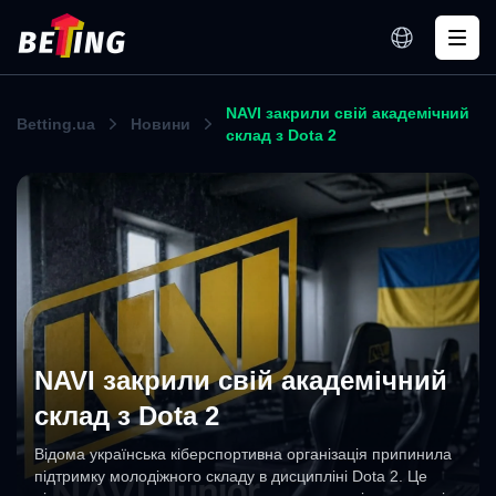
NAVI закрили свій академічний
Betting.ua
Новини
склад з Dota 2
NAVI закрили свій академічний
склад з Dota 2
Відома українська кіберспортивна організація припинила
підтримку молодіжного складу в дисципліні Dota 2. Це