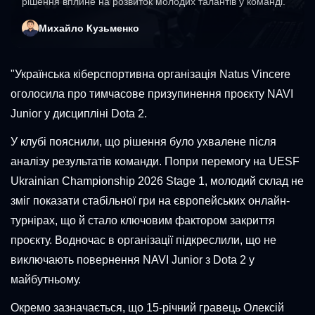
рішення вплине на розвиток молодих талантів у команді.
Михайло Кузьменко
"Українська кіберспортивна організація Natus Vincere
оголосила про тимчасове призупинення проєкту NAVI
Junior у дисципліні Dota 2.
У клубі пояснили, що рішення було ухвалене після
аналізу результатів команди. Попри перемогу на UESF
Ukrainian Championship 2026 Stage 1, молодий склад не
зміг показати стабільної гри на європейських онлайн-
турнірах, що й стало ключовим фактором закриття
проєкту. Водночас в організації підкреслили, що не
виключають повернення NAVI Junior з Dota 2 у
майбутньому.
Окремо зазначається, що 15-річний гравець Олексій