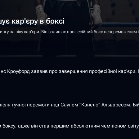
є кар'єру в боксі
гу на піку кар’єри. Він залишає професійний бокс непереможеним і з
ренс Кроуфорд заявив про завершення професійної кар'єри.
 після гучної перемоги над Саулем "Канело" Альваресом. Бій
ю боксу, адже він став першим абсолютним чемпіоном світу у