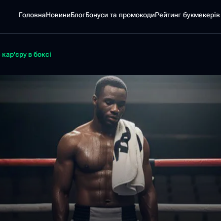
Головна
Новини
Блог
Бонуси та промокоди
Pейтинг букмекерів
ар'єру в боксі