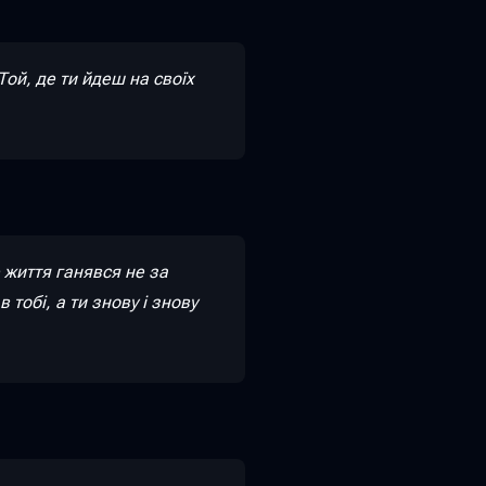
Той, де ти йдеш на своїх
 життя ганявся не за
 тобі, а ти знову і знову