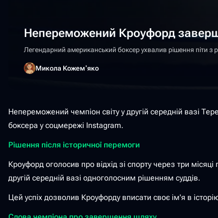
Непереможений Кроуфорд завершу
Легендарний американський боксер ухвалив рішення піти з рин
Микола Кожемʼяко
Непереможений чемпіон світу у другій середній вазі Те
боксера у соцмережі Instagram.
Рішення після історичної перемоги
Кроуфорд оголосив про відхід зі спорту через три місяці
другій середній вазі одноголосним рішенням суддів.
Цей успіх дозволив Кроуфорду вписати своє ім'я в історі
Слова чемпіона про завершення шляху