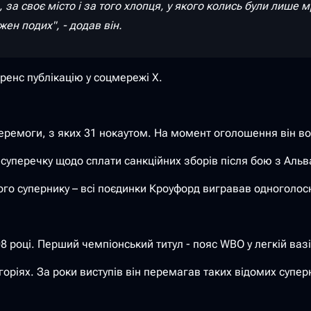
 за своє місто і за того хлопця, у якого колись були лише мр
ен подих", - додав він.
еренс публікацію у соцмережі Х.
ремоги, з яких 31 нокаутом. На момент оголошення він воло
суперечку щодо сплати санкційних зборів після бою з Аль
його супернику – всі поєдинки Кроуфорд вигравав одноголос
році. Перший чемпіонський титул - пояс WBO у легкій вазі –
горіях. За роки виступів він перемагав таких відомих супер