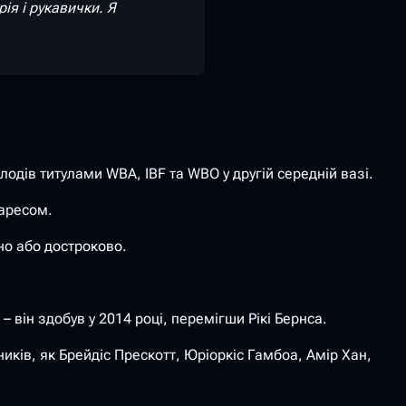
ія і рукавички. Я
дів титулами WBA, IBF та WBO у другій середній вазі.
варесом.
но або достроково.
 він здобув у 2014 році, перемігши Рікі Бернса.
ників, як Брейдіс Прескотт, Юріоркіс Гамбоа, Амір Хан,