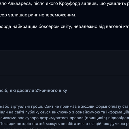
ело Альвареса, після якого Кроуфорд заявив, що ухвалить 
ксер залишає ринг непереможеним.
рда найкращим боксером світу, незалежно від вагової кат
іб, які досягли 21-річного віку
а/або віртуальні гроші. Сайт не приймає в жодній формі оплату ст
ріали на сайті публікуються виключно з ознайомчою та інформаці
ликаємо вас суворо дотримуватися правил (принципів) відповідаль
 Погляди авторів статей можуть не збігатися з офіційною думкою р