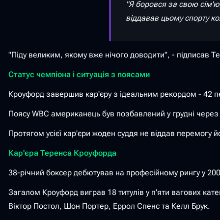
"Я боровся за свою сім'ю,
віддавав цьому спорту кож
"Піду великим, якому вже нічого доводити", - підписав Т
Статус чемпіона і ситуація з поясами
Кроуфорд завершив кар'єру з ідеальним рекордом - 42 пе
Поясу WBC американець був позбавлений у грудні через 
Протягом усієї кар'єри жоден суддя не віддав перемогу 
Кар'єра Теренса Кроуфорда
38-річний боксер дебютував на професійному рингу у 2008 
Загалом Кроуфорд виграв 18 титулів у п'яти вагових кате
Віктор Постол, Шон Портер, Еррол Спенс та Келл Брук.