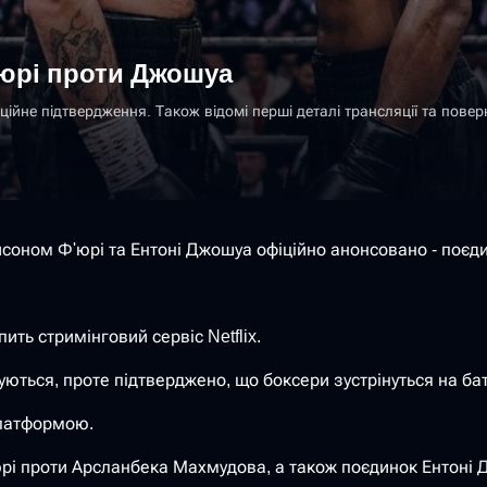
Ф'юрі проти Джошуа
ійне підтвердження. Також відомі перші деталі трансляції та повер
соном Ф'юрі та Ентоні Джошуа офіційно анонсовано - поєдин
ить стримінговий сервіс Netflix.
ються, проте підтверджено, що боксери зустрінуться на бат
платформою.
'юрі проти Арсланбека Махмудова, а також поєдинок Ентон