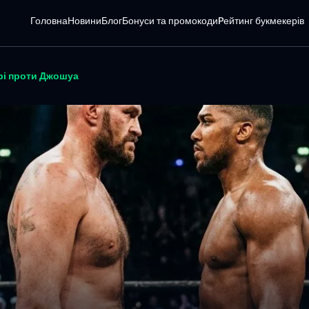
Головна
Новини
Блог
Бонуси та промокоди
Pейтинг букмекерів
юрі проти Джошуа