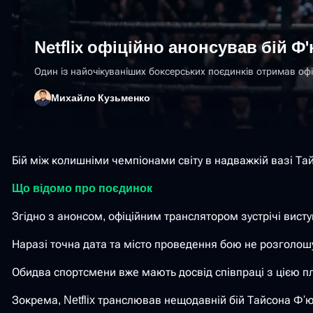
Netflix офіційно анонсував бій 
Один із найочікуваніших боксерських поєдинків отримав офіц
Михайло Кузьменко
Бій між колишніми чемпіонами світу в надважкій вазі Тай
Що відомо про поєдинок
Згідно з анонсом, офіційним транслятором зустрічі виступ
Наразі точна дата та місто проведення бою не розголошу
Обидва спортсмени вже мають досвід співпраці з цією 
Зокрема, Netflix транслював нещодавній бій Тайсона Ф