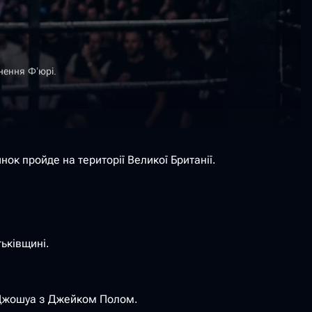
нення Ф’юрі.
ок пройде на території Великої Британії.
ьківщині.
і Джошуа з Джейком Полом.