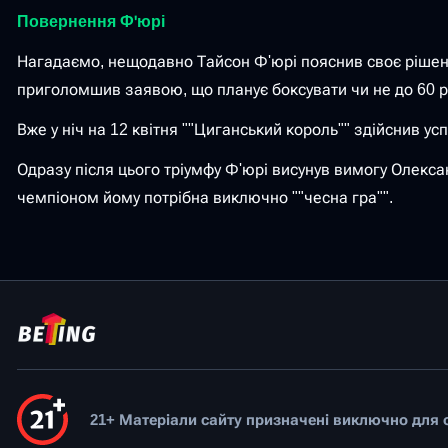
Повернення Ф'юрі
Нагадаємо, нещодавно Тайсон Ф'юрі пояснив своє рішення
приголомшив заявою, що планує боксувати чи не до 60 р
Вже у ніч на 12 квітня ""Циганський король"" здійснив у
Одразу після цього тріумфу Ф'юрі висунув вимогу Олекса
чемпіоном йому потрібна виключно ""чесна гра"".
21+ Матеріали сайту призначені виключно для ос