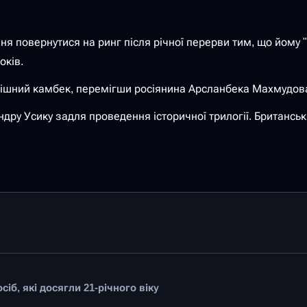
 повернутися на ринг після річної перерви тим, що йому "
оків.
спішний камбек, перемігши росіянина Арсланбека Махмудова 
ндру Усику задля проведення історичної трилогії. Британсь
іб, які досягли 21-річного віку