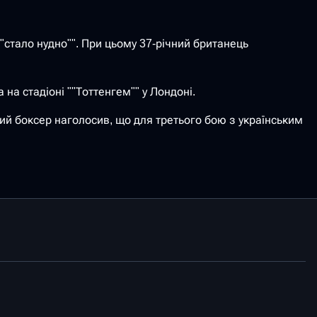
"стало нудно"". При цьому 37-річний британець
на стадіоні ""Тоттенгем"" у Лондоні.
кий боксер наголосив, що для третього бою з українським