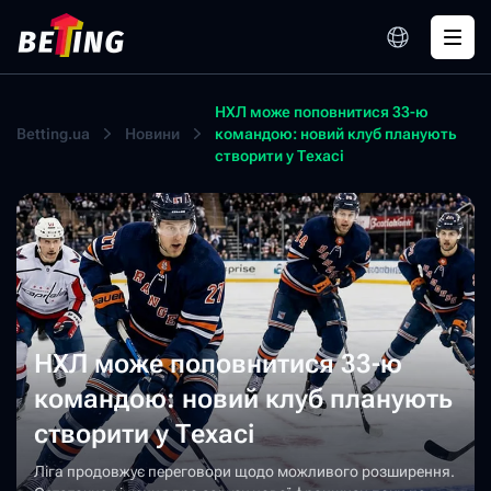
НХЛ може поповнитися 33-ю
Betting.ua
Новини
командою: новий клуб планують
створити у Техасі
НХЛ може поповнитися 33-ю
командою: новий клуб планують
створити у Техасі
Ліга продовжує переговори щодо можливого розширення.