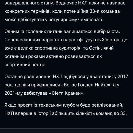
завершального етапу. Водночас НХЛ поки не називає
конкретних термінів, коли потенційна 33-я команда
може дебютувати у регулярному чемпіонаті.
Одним із головних питань залишається вибір міста.
Серед основних варіантів наразі фігурують Х’юстон, де
вже є велика спортивна аудиторія, та Остін, який
останніми роками активно розвивається як
спортивний центр.
Останнє розширення НХЛ відбулося у два етапи: у 2017
році до ліги приєдналися «Вегас Ґолден Найтс», а у
2021-му дебютував «Сіетл Кракен».
Якщо проєкт із техаським клубом буде реалізований,
НХЛ вперше в історії збільшить кількість команд до 33.