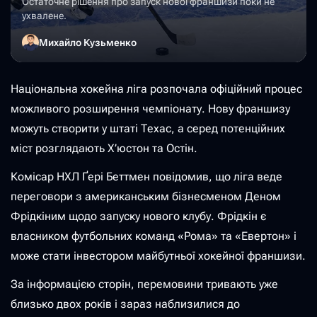
Остаточне рішення про запуск нової франшизи поки не
ухвалене.
Михайло Кузьменко
Національна хокейна ліга розпочала офіційний процес
можливого розширення чемпіонату. Нову франшизу
можуть створити у штаті Техас, а серед потенційних
міст розглядають Х’юстон та Остін.
Комісар НХЛ Ґері Беттмен повідомив, що ліга веде
переговори з американським бізнесменом Деном
Фрідкіним щодо запуску нового клубу. Фрідкін є
власником футбольних команд «Рома» та «Евертон» і
може стати інвестором майбутньої хокейної франшизи.
За інформацією сторін, перемовини тривають уже
близько двох років і зараз наблизилися до