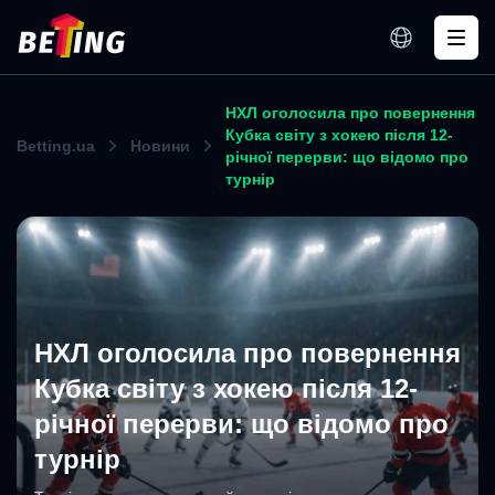
НХЛ оголосила про повернення
Кубка світу з хокею після 12-
Betting.ua
Новини
річної перерви: що відомо про
турнір
НХЛ оголосила про повернення
Кубка світу з хокею після 12-
річної перерви: що відомо про
турнір