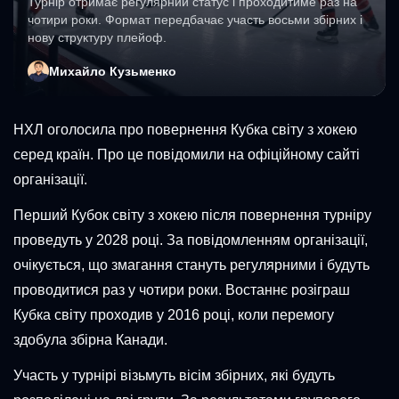
Турнір отримає регулярний статус і проходитиме раз на
чотири роки. Формат передбачає участь восьми збірних і
нову структуру плейоф.
Михайло Кузьменко
НХЛ оголосила про повернення Кубка світу з хокею
серед країн. Про це повідомили на офіційному сайті
організації.
Перший Кубок світу з хокею після повернення турніру
проведуть у 2028 році. За повідомленням організації,
очікується, що змагання стануть регулярними і будуть
проводитися раз у чотири роки. Востаннє розіграш
Кубка світу проходив у 2016 році, коли перемогу
здобула збірна Канади.
Участь у турнірі візьмуть вісім збірних, які будуть