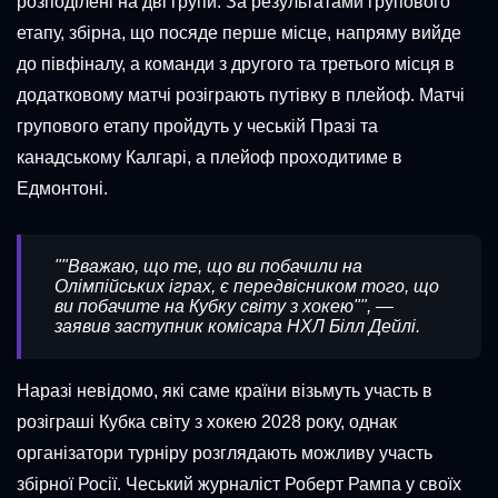
розподілені на дві групи. За результатами групового
етапу, збірна, що посяде перше місце, напряму вийде
до півфіналу, а команди з другого та третього місця в
додатковому матчі розіграють путівку в плейоф. Матчі
групового етапу пройдуть у чеській Празі та
канадському Калгарі, а плейоф проходитиме в
Едмонтоні.
""Вважаю, що те, що ви побачили на
Олімпійських іграх, є передвісником того, що
ви побачите на Кубку світу з хокею"", —
заявив заступник комісара НХЛ Білл Дейлі.
Наразі невідомо, які саме країни візьмуть участь в
розіграші Кубка світу з хокею 2028 року, однак
організатори турніру розглядають можливу участь
збірної Росії. Чеський журналіст Роберт Рампа у своїх