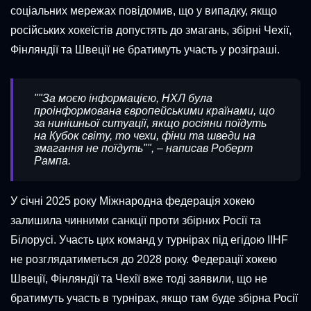
соціальних мережах повідомив, що у випадку, якщо
російських хокеїстів допустять до змагань, збірні Чехії,
Фінляндії та Швеції не братимуть участь у розіграші.
""За моєю інформацією, НХЛ була
проінформована європейськими країнами, що
за нинішньої ситуації, якщо росіяни поїдуть
на Кубок світу, то чехи, фіни та шведи на
змагання не поїдуть"", – написав Роберт
Рампа.
У січні 2025 року Міжнародна федерація хокею
залишила чинними санкції проти збірних Росії та
Білорусі. Участь цих команд у турнірах під егідою IIHF
не розглядатиметься до 2028 року. Федерації хокею
Швеції, Фінляндії та Чехії вже тоді заявили, що не
братимуть участь в турнірах, якщо там буде збірна Росії