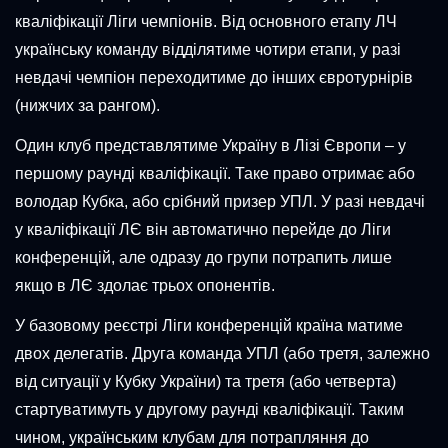
кваліфікації Ліги чемпіонів. Від основного етапу ЛЧ
українську команду відділятиме чотири етапи, у разі
невдачі чемпіон переходитиме до інших євротурнірів
(нижчих за рангом).
Один клуб представлятиме Україну в Лізі Європи – у
першому раунді кваліфікації. Таке право отримає або
володар Кубка, або срібний призер УПЛ. У разі невдачі
у кваліфікації ЛЄ він автоматично перейде до Ліги
конференцій, але одразу до групи потрапить лише
якщо в ЛЄ здолає трьох опонентів.
У базовому реєстрі Ліги конференцій країна матиме
двох делегатів. Друга команда УПЛ (або третя, залежно
від ситуації у Кубку України) та третя (або четверта)
стартуватимуть у другому раунді кваліфікації. Таким
чином, українським клубам для потрапляння до