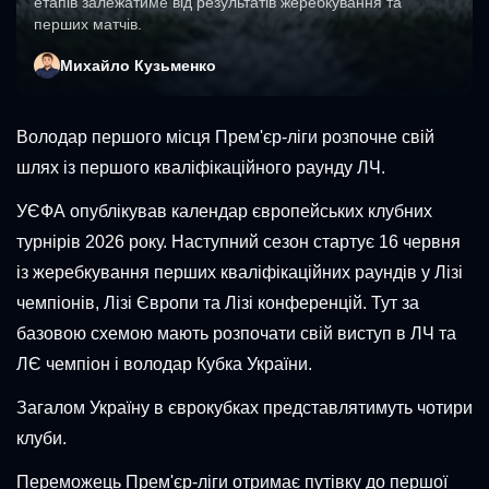
етапів залежатиме від результатів жеребкування та
перших матчів.
Михайло Кузьменко
Володар першого місця Прем'єр-ліги розпочне свій
шлях із першого кваліфікаційного раунду ЛЧ.
УЄФА опублікував календар європейських клубних
турнірів 2026 року. Наступний сезон стартує 16 червня
із жеребкування перших кваліфікаційних раундів у Лізі
чемпіонів, Лізі Європи та Лізі конференцій. Тут за
базовою схемою мають розпочати свій виступ в ЛЧ та
ЛЄ чемпіон і володар Кубка України.
Загалом Україну в єврокубках представлятимуть чотири
клуби.
Переможець Прем'єр-ліги отримає путівку до першої