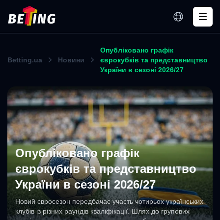
Опубліковано графік
Betting.ua
Новини
єврокубків та представництво
України в сезоні 2026/27
Опубліковано графік
єврокубків та представництво
України в сезоні 2026/27
Новий євросезон передбачає участь чотирьох українських
клубів із різних раундів кваліфікації. Шлях до групових