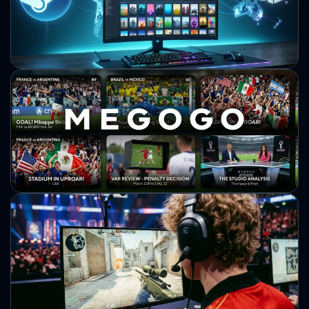
HLTV оприлюднила статистику переглядів профілів
професійних гравців Counter-Strike 2. Рейтинг відображає
інтерес користувачів до кіберспортсменів протягом 2026
року.
Михайло Кузьменко
Steam може налічувати майже 200
мільйонів активних гравців і вже
випереджати PlayStation
Аналітики оцінили поточний масштаб аудиторії Steam на
основі відкритих даних. Потенційні показники свідчать про
подальше зміцнення позицій платформи Valve.
Михайло Кузьменко
MEGOGO підбив проміжні підсумки
трансляцій ЧС-2026: понад 220 годин
ефіру та 1,5 млн глядачів матчу-відкриття
Медіасервіс оприлюднив проміжну статистику показу
чемпіонату світу-2026 після завершення групового етапу.
Дані охоплюють обсяг ефіру, аудиторію та