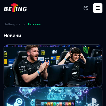
Betting.ua
Новини
Новини
HLTV назвала найпопулярніших гравців
CS2 у 2026 році: s1mple у топ-3