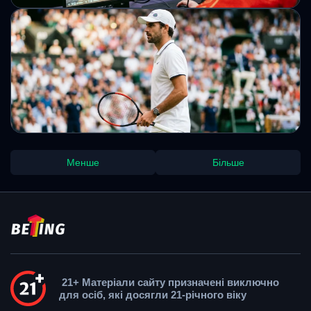
найпопулярніші трансляції.
Михайло Кузьменко
HEROIC завершили формування складу:
до команди приєднався Brollan
Шведський кіберспортсмен став останнім новачком
оновленого ростеру HEROIC. Після літньої перебудови
команда готується до першого офіційного турніру.
Михайло Кузьменко
Джокович виграв найдовший чвертьфінал
Менше
Більше
в історії Вімблдону та встановив новий
рекорд
Сербський тенісист провів історичний матч на
Вімблдоні-2026, який тривав понад п'ять годин. Перемога
принесла йому одразу кілька рекордних досягнень.
Михайло Кузьменко
21+ Матеріали сайту призначені виключно
для осіб, які досягли 21-річного віку