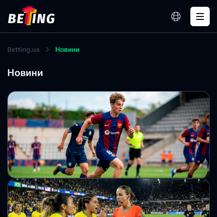
Betting.ua
Новини
Новини
16-річний українець Артем Рибак підписав
професійний контракт з «Барселоною»