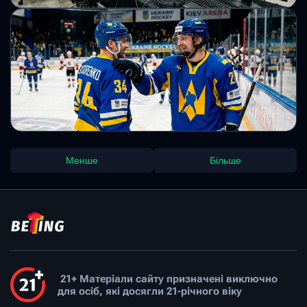
Як ESL готує комп’ютери для Мейджорів:
деталі з Reddit
Неофіційний розбір із Reddit показує підхід до
налаштування турнірних комп’ютерів для змагань
найвищого рівня. Основна мета — забезпечити
стабільність систем та мінімізувати ризики читерства.
Михайло Кузьменко
Збірна України з хокею піднялася на три
Менше
Більше
позиції у світовому рейтингу IIHF
Успішний виступ на чемпіонаті світу дозволив українській
команді значно покращити свої позиції у світовому
рейтингу. Це найвище місце збірної з 2012 року.
Михайло Кузьменко
21+ Матеріали сайту призначені виключно
для осіб, які досягли 21-річного віку