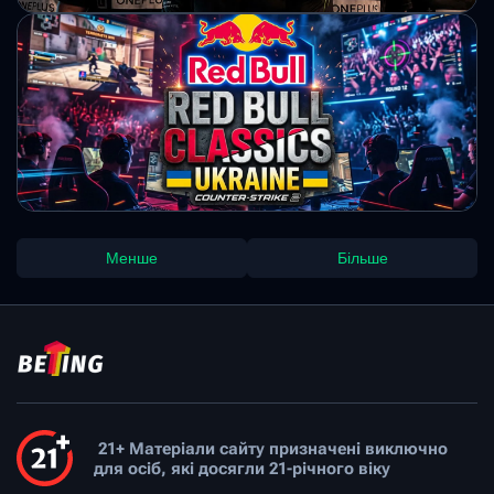
Михайло Кузьменко
Fnatic може змінити власника —
організація веде переговори з
футбольними клубами
Одна з найвідоміших кіберспортивних організацій світу
може отримати нових власників. Інтерес до fnatic
проявляють представники традиційного футболу.
Михайло Кузьменко
В Україні відбудеться турнір Red Bull
Менше
Більше
ClassiCS Ukraine
Турнір з Counter-Strike 2 об’єднає аматорів і професійних
гравців на класичних картах. Фінал змагання відбудеться у
Києві в межах фестивалю FANCON.
Михайло Кузьменко
21+ Матеріали сайту призначені виключно
для осіб, які досягли 21-річного віку