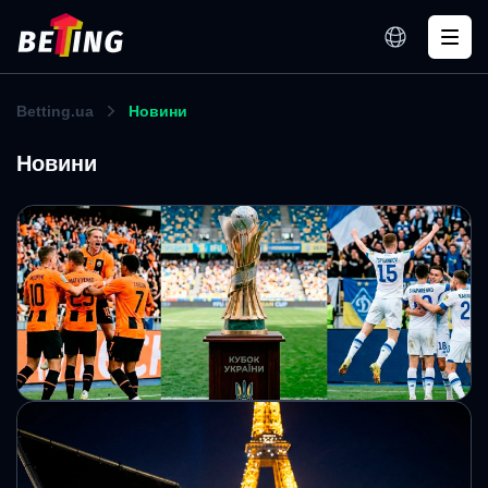
Betting.ua
Новини
Новини
«Динамо» зрівнялося з «Шахтарем» за
загальною кількістю трофеїв у незалежній