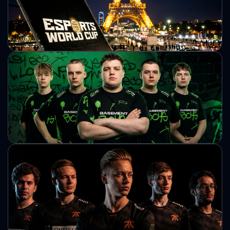
Україні
Українські футбольні гранди тепер мають однакову
кількість внутрішніх титулів. Перемога «Динамо» у фіналі
Кубка України відновила рівність у історичному
суперництві.
Михайло Кузьменко
Офіційно: Esports World Cup перенесли
до Парижа
Організатори змінили місце проведення Esports World Cup
через геополітичну ситуацію на Близькому Сході. Турнір у
Парижі збере тисячі гравців і рекордний призовий фонд.
Михайло Кузьменко
Українська команда Basement Boys стала
переможцем турніру Parken Challenger
Championship Season 7
Basement Boys завершили турнір без жодної поразки та
здобули титул чемпіонів. У фіналі український колектив
переграв Inner Circle Academy з рахунком 2:1.