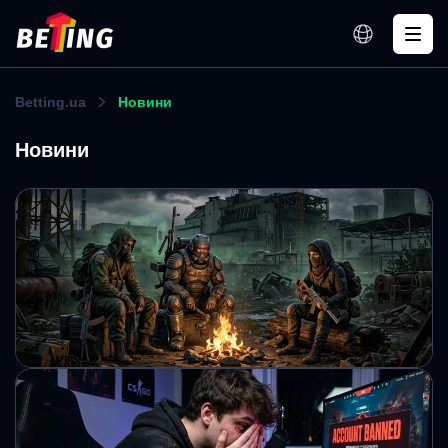
Betting.ua
Новини
Новини
Перше сюжетне доповнення S.T.A.L.K.E.R.
2 вийде 20 серпня