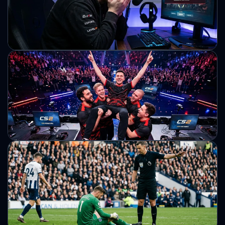
GSC Game World назвала дату виходу першого
сюжетного DLC Cost of Hope для S.T.A.L.K.E.R. 2: Heart of
Chornobyl. Доповнення відкриє нові території, сюжет і
конфлікти в Зоні.
Михайло Кузьменко
FaceIT заблокував понад 12 тисяч смурф-
акаунтів і повернув гравцям 20 мільйонів
Elo
FaceIT провів масштабну хвилю блокувань смурф-
акаунтів, забанивши понад 12 тисяч профілів. Платформа
також компенсувала гравцям 20 мільйонів Elo.
Михайло Кузьменко
Українська організація ALGO оголосила
про вихід зі сцени Counter-Strike 2
Український кіберспортивний клуб ALGO припинив
виступи в Counter-Strike 2, розформувавши склад.
Найбільшим успіхом команди стала перемога на United21
League Season 49.
Михайло Кузьменко