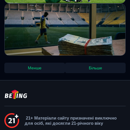
В Англії тестуватимуть нове правило
проти тактичних пауз за участю воротарів
В Англії розпочнуть тестування нового правила, яке має
запобігти тактичним паузам за участю воротарів. У разі
виходу медиків команда тимчасово залишатиметься в
меншості.
Михайло Кузьменко
«Аль-Наср» Роналду опинився у
Менше
Більше
фінансовій кризі: борги перевищили 180
млн євро
Саудівський Аль-Наср, за який виступає Кріштіану
Роналду, переживає фінансову кризу. Борги клубу
перевищили 180 млн євро, що вже вплинуло на
трансферну політику.
Михайло Кузьменко
21+ Матеріали сайту призначені виключно
для осіб, які досягли 21-річного віку