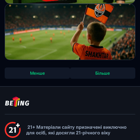
чемпіонів.
Михайло Кузьменко
УЄФА може обмежити використання
системи VAR у футболі
Представники топ-чемпіонатів планують узгодити підходи
до використання відеоповторів. Основна увага —
швидкість рішень і мінімізація втручань.
Михайло Кузьменко
"Шахтар" вийшов у чвертьфінал Ліги
Менше
Більше
конференцій
Попри домашню поразку, донецький клуб зберіг перевагу
першої гри. У наступному раунді команду чекає суперник з
Нідерландів.
Михайло Кузьменко
21+ Матеріали сайту призначені виключно
для осіб, які досягли 21-річного віку