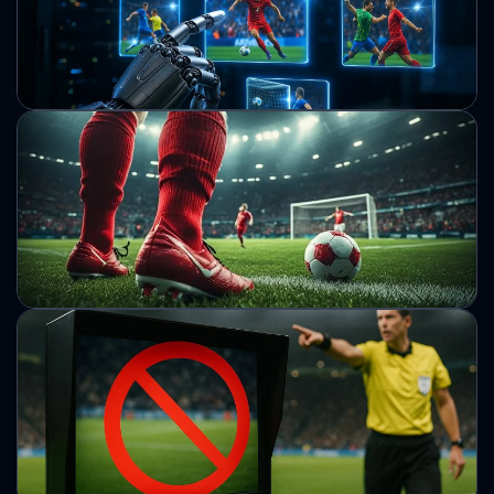
онлайн
Нові цифрові інструменти дозволяють швидко перевірити
схильність до залежності. Також доступні механізми
обмеження участі в азартних іграх.
Михайло Кузьменко
Суперкомп'ютер Opta визначив головного
фаворита Ліги чемпіонів
Аналітична модель оцінила ймовірності перемоги клубів у
турнірі. Розрив між лідером і переслідувачами
залишається суттєвим.
Михайло Кузьменко
Кейн обійшов Шевченка в рейтингу
найкращих бомбардирів Ліги чемпіонів в
історії
Англійський форвард досяг історичної позначки
результативності в єврокубках. Це дозволило йому
піднятися у рейтингу найкращих бомбардирів Ліги