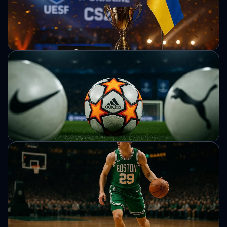
Керівництво державного регулятора азартного ринку
пояснило ситуацію з оплатою праці та дефіцитом кадрів.
Також озвучено дані про ліцензії, штрафи та реформу
попереднього органу.
Михайло Кузьменко
Okura стали переможцями Чемпіонату
України з Counter-Strike 2, організованого
Федерацією кіберспорту України
Фінальна стадія чемпіонату України з CS2 визначила
нового переможця та розподіл призових місць. Турнір
завершився яскравими матчами та боротьбою за грошові
нагороди.
Михайло Кузьменко
У Лізі чемпіонів може з’явитися новий
постачальник м’ячів: Adidas
зіштовхнеться з конкуренцією
УЄФА та ECA запускають тендер на постачальника м’ячів
Ліги чемпіонів із сезону 2027/2028, завершуючи
багаторічну співпрацю з Adidas.