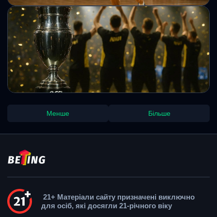
Михайло Кузьменко
Український баскетболіст Шульга підпише
2-річний контракт з "Бостон Селтікс"
Рішення клубу відкриває для гравця можливість
поєднувати тренування з основною командою та виступи
в G-Лізі, залежно від рішень тренерського штабу.
Михайло Кузьменко
NAVI стали чемпіонами ESL Pro League
Менше
Більше
Season 23
Український снайпер став центральною фігурою
фінальної серії, визначивши перебіг вирішальних карт і
забезпечивши команді важливий трофей після тривалої
паузи.
Михайло Кузьменко
21+ Матеріали сайту призначені виключно
для осіб, які досягли 21-річного віку