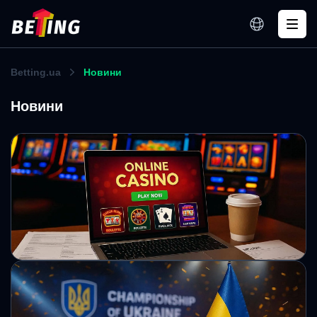
Betting.ua
Новини
Новини
У "ПлейСіті" розкрили, скільки насправді
заробляють держслужбовці агентства