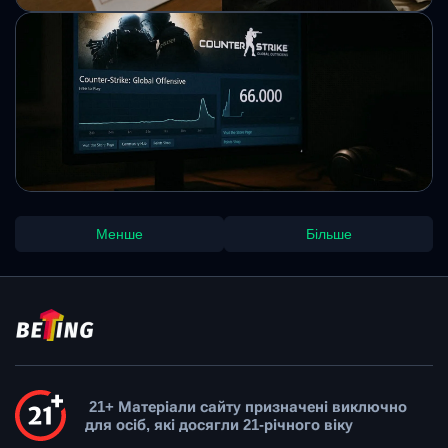
реструктуризації.
Михайло Кузьменко
Падіння з ліжка принесло студентці
джекпот: як дівчина змогла виграти $130
000
Несподівана подія під час звичайного дня привела до
великого виграшу в лотерею. Дівчина вирішила змінити
свої плани після випадкового інциденту вдома.
Михайло Кузьменко
Counter-Strike: Global Offensive
Менше
Більше
несподівано повернулася в Steam і
викликала справжній ажіотаж
Повернення класичної версії гри викликало значний
інтерес серед гравців і різке зростання онлайну. Водночас
ситуація з турнірами та ліцензіями від Valve залишається
невизначеною.
Михайло Кузьменко
21+ Матеріали сайту призначені виключно
для осіб, які досягли 21-річного віку