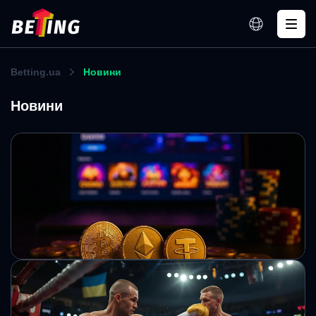
Betting.ua
Новини
Новини
Криптоказино оголосило нагороду в $500
тис.: що потрібно зробити, щоб отримати