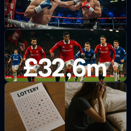
гроші
Інцидент із викраденням коштів привернув увагу
аналітиків блокчейна.
Михайло Кузьменко
Хижняк дізнався суперника у своєму
першому профі-бою
Олімпійський чемпіон Олександр Хижняк проведе
перший професійний бій проти колумбійця Вільмера
Барона 21 березня.
Михайло Кузьменко
«Манчестер Юнайтед» зафіксував
операційний прибуток £32,6 млн за перше
півріччя 2025/26
Фінансовий звіт клубу демонструє одночасне зростання
прибутковості та боргового навантаження. Витрати
скорочуються завдяки жорсткій економії та