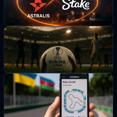
ФІФА повідомила про рекордний попит на ЧС-2026:
реалізовано майже 2 мільйони квитків на турнір у США,
Канаді та Мексиці.
Михайло Кузьменко
Astralis укладає стратегічне партнерство
зі Stake
Кіберспортивна організація Astralis почала співпрацю зі
Stake, яка офіційно вийшла на ринок Данії після
отримання локальної ліцензії.
Михайло Кузьменко
Хто виграє Лігу Європи: букмекери
назвали фаворита турніру
Аналітики оцінили шанси клубів перед вирішальною
стадією єврокубка. Французький та іспанський гранди
також входять до числа претендентів.
Михайло Кузьменко