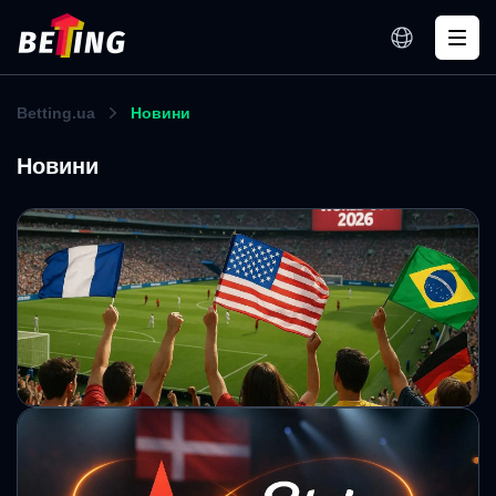
Betting.ua
Новини
Новини
ФІФА похвалилася реалізацією квитків на
ЧС-2026