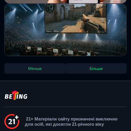
"Український сервіс TicketsBox отримав
право продавати квитки на етап
Формули-1 в Азербайджані "
Компанія тестує свої технології на одному з
найпрестижніших етапів автоспорту. Успішний старт може
відкрити шлях до міжнародної експансії.
Михайло Кузьменко
BLAST інвестують в свої турніри з CS2
Менше
Більше
$10,000,000 і змінять систему розподілу
бонусів
BLAST інвестує $10 млн у події 2027 року та скасовує
сезонні зобов’язання, переходячи до нової системи
виплат командам.
Михайло Кузьменко
21+ Матеріали сайту призначені виключно
для осіб, які досягли 21-річного віку